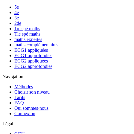
5e
4e
3e
2de
1re spé maths
Tle spé maths
maths expertes
maths complémentaires
ECG1 appliquées
ECG1 approfondies
ECG2 appliquées
ECG2 approfondies
Navigation
Méthodes
Choisir son niveau
Tarifs
FAQ
Qui sommes-nous
Connexion
Légal
CGU