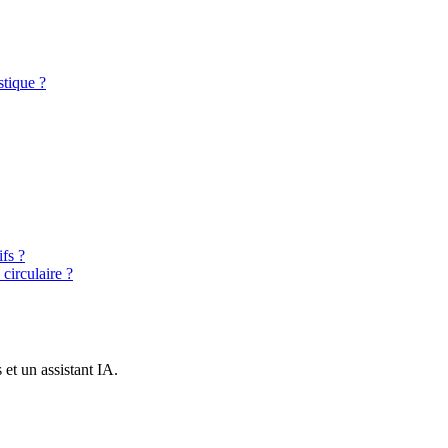
stique ?
fs ?
irculaire ?
et un assistant IA.