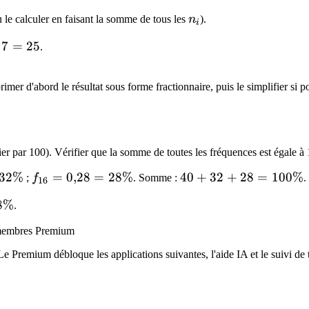
n_i
 le calculer en faisant la somme de tous les
n
).
i
7
=
25
.
rimer d'abord le résultat sous forme fractionnaire, puis le simplifier si p
ier par 100). Vérifier que la somme de toutes les fréquences est égale à
32%
f_{16}
=
0
,
28
=
28%
40 +
40
+
32
+
28
=
100%
;
f
. Somme :
.
16
=
32 +
}
8\%
8%
.
0{,}28
28 =
=
100\%
x membres Premium
28\%
Le Premium débloque les applications suivantes, l'aide IA et le suivi de t