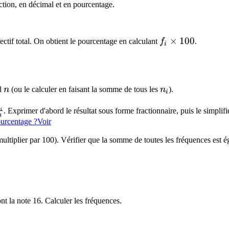
action, en décimal et en pourcentage.
f_i
×
100
fectif total. On obtient le pourcentage en calculant
f
.
i
\times
100
n
n_i
al
n
(ou le calculer en faisant la somme de tous les
n
).
i
n
. Exprimer d'abord le résultat sous forme fractionnaire, puis le simplifie
i
n
{n_i}
ourcentage ?
Voir
multiplier par 100). Vérifier que la somme de toutes les fréquences est 
nt la note 16. Calculer les fréquences.