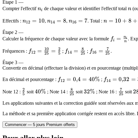
Étape
1
—
n_i
n
Compter l'effectif
n
de chaque valeur et identifier l'effectif total
n
(ou
i
n_{12}
=
10
n_{14}
=
8
n_{16}
=
7
n
=
10
+
8
+
Effectifs :
n
,
n
,
n
. Total :
n
12
14
16
= 10
= 8
= 7
=
Étape
2
—
10
n
f_i =
=
Calculer la fréquence de chaque valeur avec la formule
f
. Exp
i
i
+
n
\frac{n_i}
8
10
2
8
7
f_{12} =
=
=
f_{14}
=
f_{16}
=
Fréquences :
f
;
f
;
f
.
{n}
12
14
16
25
5
25
25
+
\frac{10}
=
=
Étape
3
—
7
{25} =
\frac{8}
\frac{7}
Convertir en décimal (effectuer la division) et en pourcentage (multipl
=
\frac{2}
{25}
{25}
25
{5}
f_{12}
=
0
,
4
=
40%
f_{14}
=
0
,
32
=
En décimal et pourcentage :
f
;
f
12
14
=
=
2
8
7
\frac{2}
40\%
40%
\frac{8}
32\%
32%
\frac{7
2
2
Note 12 :
soit
; Note 14 :
soit
; Note 16 :
soit
0{,}4
0{,}32
5
25
25
{5}
{25}
{25}
=
=
Les applications suivantes et la correction guidée sont réservées au
40\%
32\%
La méthode et sa première application corrigée restent en accès libre. 
Commencer — 5 jours Premium offerts
Pour aller plus loin