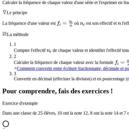
Calculer la fréquence de chaque valeur d'une série et l'exprimer en fr
Le principe
n
f_i =
=
n_i
n
La fréquence d'une valeur est
f
où
n
est son effectif et
n
l'ef
i
i
i
n
\frac{n_i}
La méthode
{n}
1
n_i
Compter l'effectif
n
de chaque valeur et identifier l'effectif tot
i
2
f_i =
=
Calculer la fréquence de chaque valeur avec la formule
f
i
\frac
Comment convertir entre écriture fractionnaire, décimale et p
3
{n}
Convertir en décimal (effectuer la division) et en pourcentage (
Pour comprendre, fais des exercices !
Exercice d'exemple
Dans une classe de 25 élèves, 10 ont la note 12, 8 ont la note 14 et 7 o