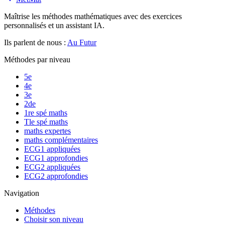
Maîtrise les méthodes mathématiques avec des exercices
personnalisés et un assistant IA.
Ils parlent de nous :
Au Futur
Méthodes par niveau
5e
4e
3e
2de
1re spé maths
Tle spé maths
maths expertes
maths complémentaires
ECG1 appliquées
ECG1 approfondies
ECG2 appliquées
ECG2 approfondies
Navigation
Méthodes
Choisir son niveau