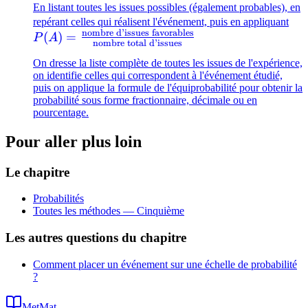
En listant toutes les issues possibles (également probables), en
P(
repérant celles qui réalisent l'événement, puis en appliquant
nombre d’issues favorables
\fr
(
)
=
P
A
nombre total d’issues
d'i
On dresse la liste complète de toutes les issues de l'expérience,
fav
on identifie celles qui correspondent à l'événement étudié,
{\
puis on applique la formule de l'équiprobabilité pour obtenir la
tot
probabilité sous forme fractionnaire, décimale ou en
pourcentage.
Pour aller plus loin
Le chapitre
Probabilités
Toutes les méthodes —
Cinquième
Les autres questions du chapitre
Comment placer un événement sur une échelle de probabilité
?
MetMat