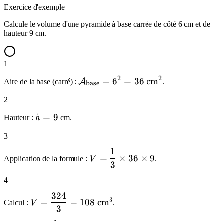
Exercice d'exemple
Calcule le volume d'une pyramide à base carrée de côté 6 cm et de
hauteur 9 cm.
1
2
2
\mathcal{A}_{\mathrm{base}}
=
6
=
36
cm
A
Aire de la base (carré) :
.
base
= 6^2 = 36 \text{ cm}^2
2
h
=
9
Hauteur :
h
cm.
=
3
9
1
V =
=
×
36
×
9
Application de la formule :
V
.
3
\dfrac{1}
{3}
4
\times 36
324
V =
\times 9
3
=
=
108
cm
Calcul :
V
.
3
\dfrac{324}
{3} = 108