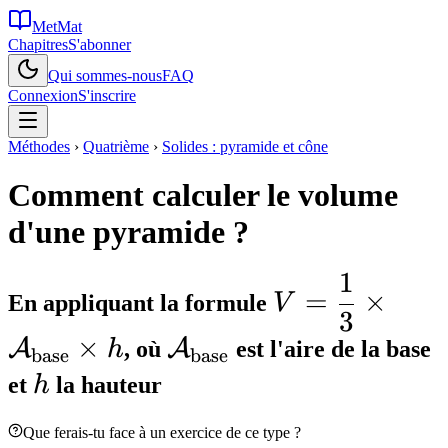
MetMat
Chapitres
S'abonner
Qui sommes-nous
FAQ
Connexion
S'inscrire
Méthodes
›
Quatrième
›
Solides : pyramide et cône
Comment calculer le volume
d'une pyramide ?
1
V = \dfrac{1
=
×
En appliquant la formule
V
3
\mathcal{A}
×
\mathcal{A}_{\math
A
A
h
, où
est l'aire de la base
\times h
base
base
h
et
h
la hauteur
Que ferais-tu face à un exercice de ce type ?