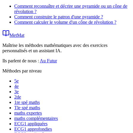
Comment reconnaître et décrire une pyramide ou un cône de
révolution ?
Comment construire le patron d'une pyramide ?
Comment calculer le volume d'un cône de révolution ?
MetMat
Maîtrise les méthodes mathématiques avec des exercices
personnalisés et un assistant IA.
Ils parlent de nous :
Au Futur
Méthodes par niveau
5e
4e
3e
2de
1re spé maths
Tle spé maths
maths expertes
maths complémentaires
ECG1 appliquées
ECG1 approfondies