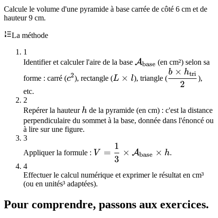
Calcule le volume d'une pyramide à base carrée de côté 6 cm et de
hauteur 9 cm.
La méthode
1
\mathcal{A}_{\ma
A
Identifier et calculer l'aire de la base
(en cm²) selon sa
base
×
b
h
c^2
L
\dfrac{b \t
tri
2
×
forme : carré (
c
), rectangle (
L
l
), triangle (
),
\times
h_{\mathrm
2
etc.
l
{2}
2
h
Repérer la hauteur
h
de la pyramide (en cm) : c'est la distance
perpendiculaire du sommet à la base, donnée dans l'énoncé ou
à lire sur une figure.
3
1
V = \dfrac{1}{3} \times
=
×
×
A
Appliquer la formule :
V
h
.
base
3
\mathcal{A}_{\mathrm{base
4
\times h
Effectuer le calcul numérique et exprimer le résultat en cm³
(ou en unités³ adaptées).
Pour comprendre, passons aux exercices.