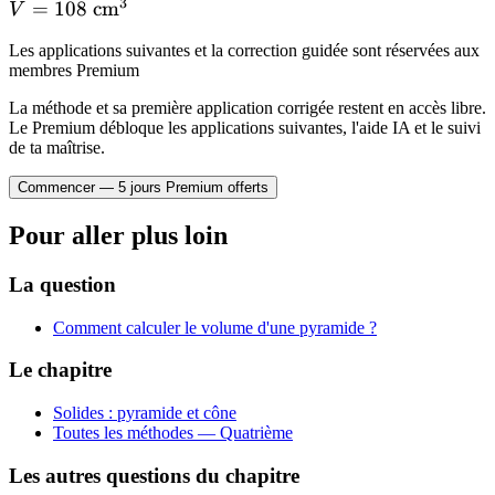
3
V =
=
108
cm
V
\text{
108
cm}^3
Les applications suivantes et la correction guidée sont réservées aux
\text{
membres Premium
cm}^3
La méthode et sa première application corrigée restent en accès libre.
Le Premium débloque les applications suivantes, l'aide IA et le suivi
de ta maîtrise.
Commencer — 5 jours Premium offerts
Pour aller plus loin
La question
Comment calculer le volume d'une pyramide ?
Le chapitre
Solides : pyramide et cône
Toutes les méthodes —
Quatrième
Les autres questions du chapitre