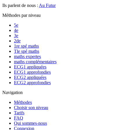
Ils parlent de nous :
Au Futur
Méthodes par niveau
5e
4e
3e
2de
1re spé maths
Tle spé maths
maths expertes
maths complémentaires
ECG1 appliquées
ECG1 approfondies
ECG2 appliquées
ECG2 approfondies
Navigation
Méthodes
Choisir son niveau
Tarifs
FAQ
Qui sommes-nous
Connexion