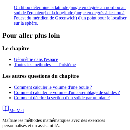
On lit ou détermine la latitude (angle en degrés au nord ou au
sud de l'équateur) et la longitude (angle en degrés à l'est ou à
l'ouest du méridien de Greenwich) d'un point pour le localiser
sur la sphère.
Pour aller plus loin
Le chapitre
Géométrie dans l'espace
Toutes les méthodes —
Troisième
Les autres questions du chapitre
Comment calculer le volume d'une boule ?
Comment calculer le volume d'un assemblage de solides ?
Comment décrire la section d'un solide par un plan ?
MetMat
Maîtrise les méthodes mathématiques avec des exercices
personnalisés et un assistant IA.