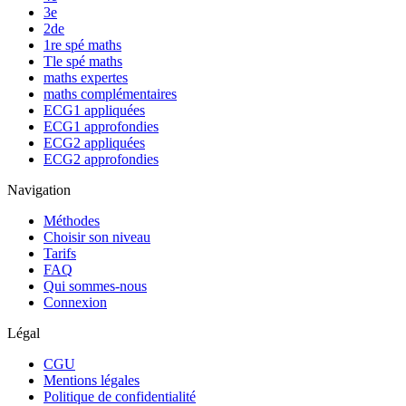
3e
2de
1re spé maths
Tle spé maths
maths expertes
maths complémentaires
ECG1 appliquées
ECG1 approfondies
ECG2 appliquées
ECG2 approfondies
Navigation
Méthodes
Choisir son niveau
Tarifs
FAQ
Qui sommes-nous
Connexion
Légal
CGU
Mentions légales
Politique de confidentialité