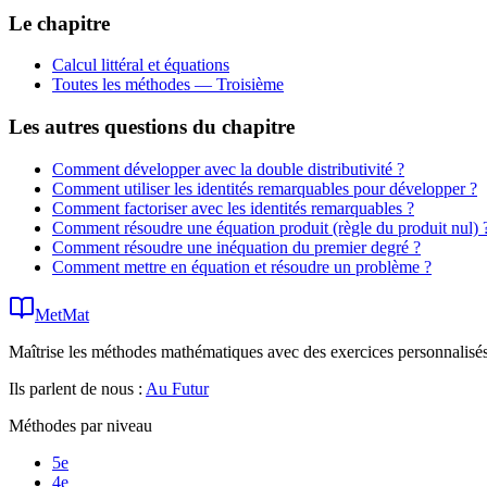
Le chapitre
Calcul littéral et équations
Toutes les méthodes —
Troisième
Les autres questions du chapitre
Comment développer avec la double distributivité ?
Comment utiliser les identités remarquables pour développer ?
Comment factoriser avec les identités remarquables ?
Comment résoudre une équation produit (règle du produit nul) 
Comment résoudre une inéquation du premier degré ?
Comment mettre en équation et résoudre un problème ?
MetMat
Maîtrise les méthodes mathématiques avec des exercices personnalisés 
Ils parlent de nous :
Au Futur
Méthodes par niveau
5e
4e