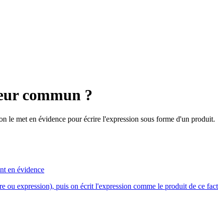
teur commun ?
 on le met en évidence pour écrire l'expression sous forme d'un produit.
ant en évidence
e ou expression), puis on écrit l'expression comme le produit de ce fac