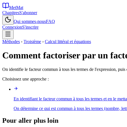
MetMat
Chapitres
S'abonner
Qui sommes-nous
FAQ
Connexion
S'inscrire
Méthodes
›
Troisième
›
Calcul littéral et équations
Comment factoriser par un fac
On identifie le facteur commun à tous les termes de l'expression, puis
Choisissez une approche :
En identifiant le facteur commun à tous les termes et en le mett
On détermine ce qui est commun à tous les termes (nombre, lettr
Pour aller plus loin