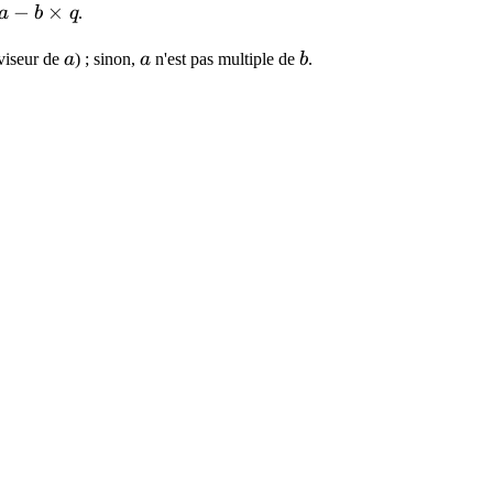
a -
−
×
a
b
q
.
a
a
b
viseur de
a
) ; sinon,
a
n'est pas multiple de
b
.
es