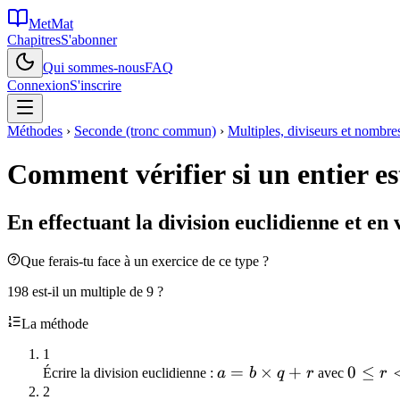
MetMat
Chapitres
S'abonner
Qui sommes-nous
FAQ
Connexion
S'inscrire
Méthodes
›
Seconde (tronc commun)
›
Multiples, diviseurs et nombre
Comment vérifier si un entier es
En effectuant la division euclidienne et en v
Que ferais-tu face à un exercice de ce type ?
198 est-il un multiple de 9 ?
La méthode
1
a = b
=
×
+
0
0
≤
Écrire la division euclidienne :
a
b
q
r
avec
r
\times
\leq
2