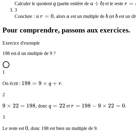
q
a
÷
r = 
=
Calculer le quotient
q
(partie entière de
a
b
) et le reste
r
q + r
r <
\div
b
3
b
r
=
0
a
b
b
Conclure : si
r
, alors
a
est un multiple de
b
(et
b
est un di
b
\tim
=
q
Pour comprendre, passons aux exercices.
0
Exercice d'exemple
198 est-il un multiple de 9 ?
1
198 =
198
=
9
×
+
On écrit :
q
r
.
9
2
\times
q + r
9
9
×
22
=
198
q
=
22
r =
=
198
−
9
×
22
=
0
, donc
q
et
r
.
\times
=
198 -
3
22 =
22
9
198
\times
0
0
Le reste est
, donc 198 est bien un multiple de 9.
22 =