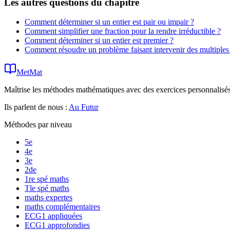
Les autres questions du chapitre
Comment déterminer si un entier est pair ou impair ?
Comment simplifier une fraction pour la rendre irréductible ?
Comment déterminer si un entier est premier ?
Comment résoudre un problème faisant intervenir des multiples 
MetMat
Maîtrise les méthodes mathématiques avec des exercices personnalisés 
Ils parlent de nous :
Au Futur
Méthodes par niveau
5e
4e
3e
2de
1re spé maths
Tle spé maths
maths expertes
maths complémentaires
ECG1 appliquées
ECG1 approfondies