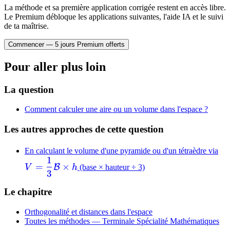
La méthode et sa première application corrigée restent en accès libre.
Le Premium débloque les applications suivantes, l'aide IA et le suivi
de ta maîtrise.
Commencer — 5 jours Premium offerts
Pour aller plus loin
La question
Comment calculer une aire ou un volume dans l'espace ?
Les autres approches de cette question
V 
En calculant le volume d'une pyramide ou d'un tétraèdre via
1
{3
=
×
B
V
h
(base × hauteur ÷ 3)
3
h
Le chapitre
Orthogonalité et distances dans l'espace
Toutes les méthodes —
Terminale Spécialité Mathématiques