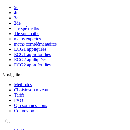
5e
4e
3e
2de
1re spé maths
Tle spé maths
maths expertes
maths complémentaires
ECG1 appliquées
ECG1 approfondies
ECG2 appliquées
ECG2 approfondies
Navigation
Méthodes
Choisir son niveau
Tarifs
FAQ
Qui sommes-nous
Connexion
Légal