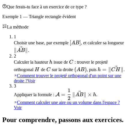
Que ferais-tu face à un exercice de ce type ?
Exemple 1 — Triangle rectangle évident
La méthode
1
[AB]
[
]
\
Choisir une base, par exemple
A
B
, et calculer sa longueur
∥
∥
A
B
.
2
h
C
Calculer la hauteur
h
issue de
C
: trouver le projeté
H
C
(AB)
h =
(
)
=
∥
∥
orthogonal
H
de
C
sur la droite
A
B
, puis
h
C
H
.
\|\vec{CH}\
Comment trouver le projeté orthogonal d'un point sur une
droite ?
Voir
3
1
\mathcal{A} =
=
∥
∥
×
A
Appliquer la formule :
A
B
h
.
2
\dfrac{1}
Comment calculer une aire ou un volume dans l'espace ?
{2}\,\|\vec{AB}\|\times
Voir
h
Pour comprendre, passons aux exercices.