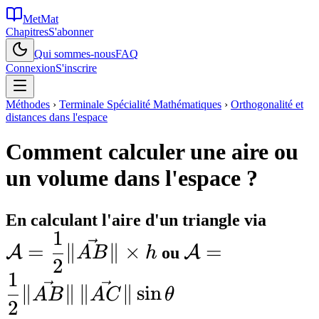
MetMat
Chapitres
S'abonner
Qui sommes-nous
FAQ
Connexion
S'inscrire
Méthodes
›
Terminale Spécialité Mathématiques
›
Orthogonalité et
distances dans l'espace
Comment calculer une aire ou
un volume dans l'espace ?
\mat
En calculant l'aire d'un triangle via
1
\mathcal{A} =
\dfra
=
∥
∥
×
=
A
A
A
B
h
ou
2
{2}\|\vec{AB}
{2}\|
1
h
∥
∥
∥
∥
sin
A
B
A
C
θ
2