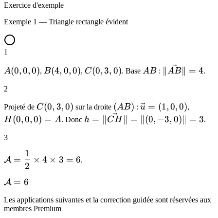
Exercice d'exemple
Exemple 1 — Triangle rectangle évident
1
A(0,0,0)
B(4,0,0)
C(0,3,0)
AB
\|\vec{AB}\|
(
0
,
0
,
0
)
(
4
,
0
,
0
)
(
0
,
3
,
0
)
∥
∥
=
4
A
,
B
,
C
. Base
A
B
:
A
B
.
= 4
2
C(0,3,0)
(
0
,
3
,
0
)
(AB)
(
)
\vec{u}=
=
(
1
,
0
,
0
)
H(0,0,
Projeté de
C
sur la droite
A
B
:
u
,
(1,0,0)
h =
(
0
,
0
,
0
)
=
=
∥
∥
=
∥
(
0
,
−
3
,
0
)
∥
=
3
H
A
. Donc
h
C
H
.
\|\vec{CH}\|
3
= \|(0,-3,0)\|
= 3
1
\mathcal{A}
=
×
4
×
3
=
6
A
.
2
= \dfrac{1}
{2}\times
\mathcal{A}
=
6
A
4\times 3 =
= 6
6
Les applications suivantes et la correction guidée sont réservées aux
membres Premium