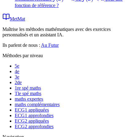
= k
< k
fonction de référence ?
MetMat
Maîtrise les méthodes mathématiques avec des exercices
personnalisés et un assistant IA.
Ils parlent de nous :
Au Futur
Méthodes par niveau
5e
4e
3e
2de
1re spé maths
Tle spé maths
maths expertes
maths complémentaires
ECG1 appliquées
ECG1 approfondies
ECG2 appliquées
ECG2 approfondies
Navigation