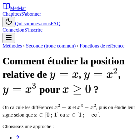
MetMat
Chapitres
S'abonner
Qui sommes-nous
FAQ
Connexion
S'inscrire
Méthodes
›
Seconde (tronc commun)
›
Fonctions de référence
Comment étudier la position
2
y
=
y =
=
y =
relative de
,
,
y
x
y
x
3
=
x^2
x^3
=
x
≥
0
pour
?
y
x
x
x
\geq
2
3
2
x^2
−
x^3
−
On calcule les différences
x
x
et
x
x
, puis on étudie leur
0
- x
-
x \in
∈
[
0
;
1
]
x \in
∈
[
1
;
+
∞
[
signe selon que
x
ou
x
.
x^2
[0\,;\,1]
[1\,;\,+\infty[
Choisissez une approche :