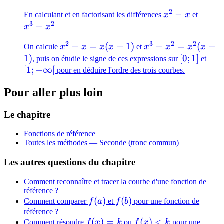
2
x^2
−
x^3
En calculant et en factorisant les différences
x
x
et
3
2
- x
-
−
x
x
x^2
2
3
2
2
x^2
−
=
(
−
1
)
x^3 -
−
=
(
−
On calcule
x
x
x
x
et
x
x
x
x
- x
x^2 =
1
)
[0;1]
[
0
;
1
]
[1;+
, puis on étudie le signe de ces expressions sur
et
=
x^2(x-
[
1
;
+
∞
[
pour en déduire l'ordre des trois courbes.
x(x-
1)
Pour aller plus loin
1)
Le chapitre
Fonctions de référence
Toutes les méthodes —
Seconde (tronc commun)
Les autres questions du chapitre
Comment reconnaître et tracer la courbe d'une fonction de
référence ?
f(a)
(
)
f(b)
(
)
Comment comparer
f
a
et
f
b
pour une fonction de
référence ?
f(x)
(
)
=
f(x)
(
)
<
Comment résoudre
f
x
k
ou
f
x
k
pour une