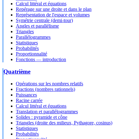
Calcul littéral et équations
Repérage sur une droite et dans le plan
Représentation de l'espace et volumes
Symétrie centrale (demi-tour)
Angles et parallélisme
Triangles
Parallélogrammes
Statistiques
Probabilités
Proportionnalité
Fonctions — introduction
Quatrième
Opérations sur les nombres relatifs
Fractions (nombres rationnels)
Puissances
Racine carrée
Calcul littéral et équations
Translation et parallélogrammes
Solides : pyramide et cône
Triangles (droite des milieux, Pythagore, cosinus)
Statistiques
Probabilités