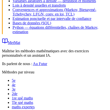
Variables aléatoires à densité — définition et moments
Lois à densité usuelles et transferts
Convergences et approximations (Markov, Bienaymé-
Tchebychev, LFGN, conv. en loi, TCL)
Estimation ponctuelle et par intervalle de confiance
Bases de données (SQL)
Python — équations différentielles, chaînes de Markov,
estimation
MetMat
Maîtrise les méthodes mathématiques avec des exercices
personnalisés et un assistant IA.
Ils parlent de nous :
Au Futur
Méthodes par niveau
5e
4e
3e
2de
1re spé maths
Tle spé maths
maths expertes