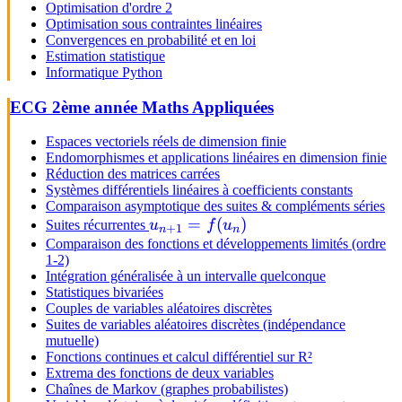
Optimisation d'ordre 2
Optimisation sous contraintes linéaires
Convergences en probabilité et en loi
Estimation statistique
Informatique Python
ECG 2ème année Maths Appliquées
Espaces vectoriels réels de dimension finie
Endomorphismes et applications linéaires en dimension finie
Réduction des matrices carrées
Systèmes différentiels linéaires à coefficients constants
Comparaison asymptotique des suites & compléments séries
u_{n+1}
=
(
)
Suites récurrentes
u
f
u
+
1
n
n
= f(u_n)
Comparaison des fonctions et développements limités (ordre
1-2)
Intégration généralisée à un intervalle quelconque
Statistiques bivariées
Couples de variables aléatoires discrètes
Suites de variables aléatoires discrètes (indépendance
mutuelle)
Fonctions continues et calcul différentiel sur R²
Extrema des fonctions de deux variables
Chaînes de Markov (graphes probabilistes)