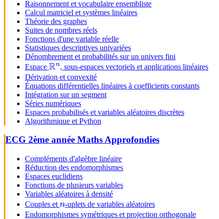
Raisonnement et vocabulaire ensembliste
Calcul matriciel et systèmes linéaires
Théorie des graphes
Suites de nombres réels
Fonctions d'une variable réelle
Statistiques descriptives univariées
Dénombrement et probabilités sur un univers fini
R
n
\mathbb{R}^n
Espace
, sous-espaces vectoriels et applications linéaires
Dérivation et convexité
Équations différentielles linéaires à coefficients constants
Intégration sur un segment
Séries numériques
Espaces probabilisés et variables aléatoires discrètes
Algorithmique et Python
ECG 2ème année Maths Approfondies
Compléments d'algèbre linéaire
Réduction des endomorphismes
Espaces euclidiens
Fonctions de plusieurs variables
Variables aléatoires à densité
n
Couples et
n
-uplets de variables aléatoires
Endomorphismes symétriques et projection orthogonale