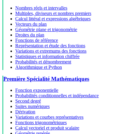
Nombres réels et intervalles
Multiples, diviseurs et nombres premiers
Calcul littéral et expressions algébriques
Vecteurs du plan
Géométrie plane et trigonométrie
Droites du plan
Fonctions de référence
Représentation et étude des fonctions
Variations et extremums des fonctions
Statistiques et information chiffrée
Probabilités et dénombrement
Algorithmique et Python
Première Spécialité Mathématiques
Fonction exponentielle
Probabilités conditionnelles et indépendance
Second degré
Suites numériques
Dérivation
Variations et courbes représentatives
Fonctions trigonométriques
Calcul vectoriel et produit scalaire
Géométrie repérée