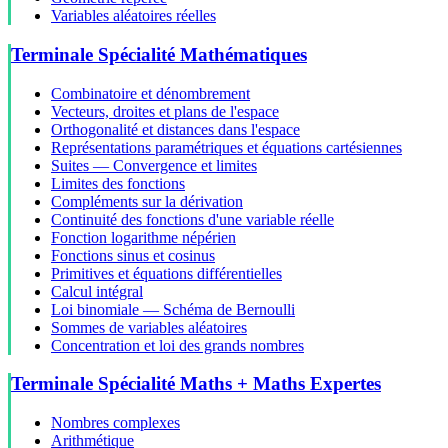
Variables aléatoires réelles
Terminale Spécialité Mathématiques
Combinatoire et dénombrement
Vecteurs, droites et plans de l'espace
Orthogonalité et distances dans l'espace
Représentations paramétriques et équations cartésiennes
Suites — Convergence et limites
Limites des fonctions
Compléments sur la dérivation
Continuité des fonctions d'une variable réelle
Fonction logarithme népérien
Fonctions sinus et cosinus
Primitives et équations différentielles
Calcul intégral
Loi binomiale — Schéma de Bernoulli
Sommes de variables aléatoires
Concentration et loi des grands nombres
Terminale Spécialité Maths + Maths Expertes
Nombres complexes
Arithmétique