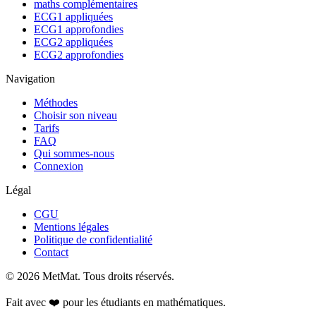
maths complémentaires
ECG1 appliquées
ECG1 approfondies
ECG2 appliquées
ECG2 approfondies
Navigation
Méthodes
Choisir son niveau
Tarifs
FAQ
Qui sommes-nous
Connexion
Légal
CGU
Mentions légales
Politique de confidentialité
Contact
©
2026
MetMat. Tous droits réservés.
Fait avec ❤️ pour les étudiants en mathématiques.