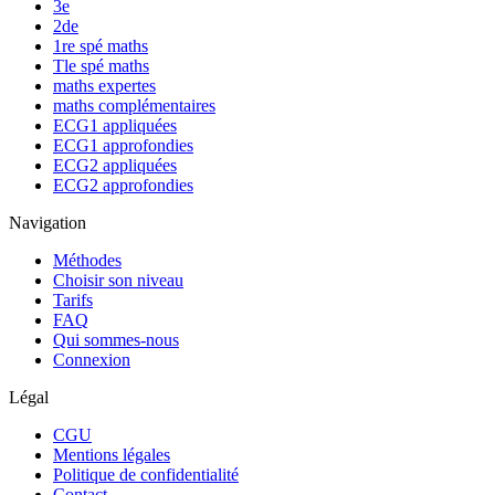
3e
2de
1re spé maths
Tle spé maths
maths expertes
maths complémentaires
ECG1 appliquées
ECG1 approfondies
ECG2 appliquées
ECG2 approfondies
Navigation
Méthodes
Choisir son niveau
Tarifs
FAQ
Qui sommes-nous
Connexion
Légal
CGU
Mentions légales
Politique de confidentialité
Contact