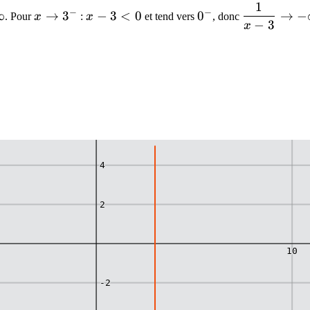
1
x
x
0^-
\dfrac{1}
−
−
∞
→
3
−
3
<
0
0
→
−
. Pour
x
:
x
et tend vers
, donc
−
3
\to
-
{x-3} \to
x
3^-
3
-\infty
<
0
6
4
2
10
-2