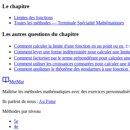
\to
=
Le chapitre
\pm\infty}
\ell
f(x) = \ell
Limites des fonctions
Toutes les méthodes —
Terminale Spécialité Mathématiques
Les autres questions du chapitre
\
±
Comment calculer la limite d'une fonction en un point ou en
Comment lever une forme indéterminée pour calculer une limite
Comment factoriser par le terme prépondérant pour calculer une
Comment utiliser les croissances comparées pour calculer une li
Comment appliquer le théorème des gendarmes à une fonction 
MetMat
Maîtrise les méthodes mathématiques avec des exercices personnalisés 
Ils parlent de nous :
Au Futur
Méthodes par niveau
5e
4e