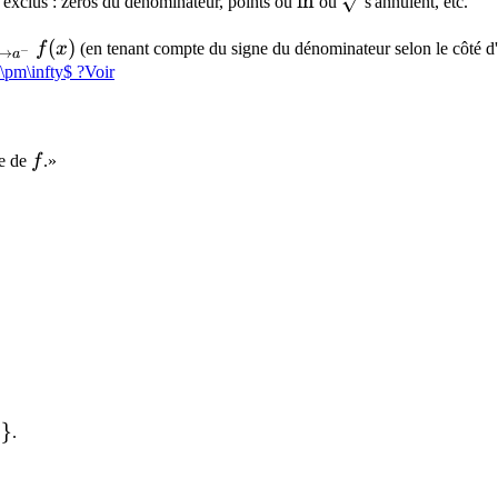
\ln
ln
\sqrt{}
ts exclus : zéros du dénominateur, points où
ou
s'annulent, etc.
m_{x
(
)
f
x
(en tenant compte du signe du dénominateur selon le côté d
−
→
a
\pm\infty$ ?
Voir
y
f
be de
f
.»
hbb{R}
3
}
.
inus \