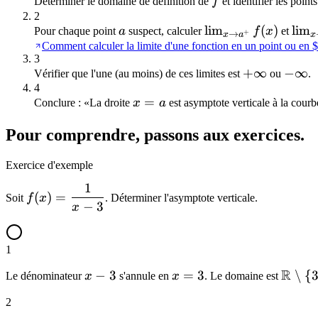
f
Déterminer le domaine de définition de
f
et identifier les poin
2
a
\lim_{x
lim
(
)
\li
lim
Pour chaque point
a
suspect, calculer
f
x
et
+
→
x
a
x
\to
\to
Comment calculer la limite d'une fonction en un point ou en $
3
a^+}
a^-}
+\infty
+
∞
-
−
∞
Vérifier que l'une (au moins) de ces limites est
ou
.
f(x)
f(x)
4
\inft
x
=
Conclure : «La droite
x
a
est asymptote verticale à la cour
=
Pour comprendre, passons aux exercices.
a
Exercice d'exemple
1
f(x) =
(
)
=
Soit
f
x
. Déterminer l'asymptote verticale.
−
3
\dfrac{1}
x
{x - 3}
1
R
x
−
3
x
=
3
\mat
∖
{
Le dénominateur
x
s'annule en
x
. Le domaine est
-
=
\setm
2
3
3
{3\}