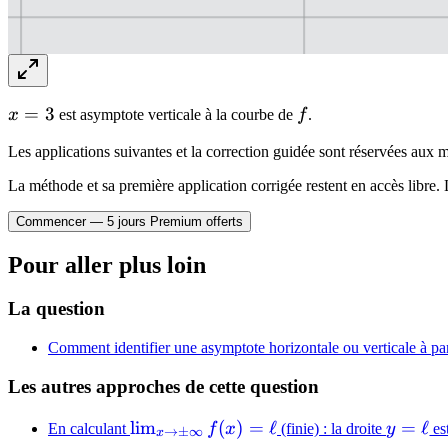
x
=
3
f
x
est asymptote verticale à la courbe de
f
.
=
Les applications suivantes et la correction guidée sont réservées au
3
La méthode et sa première application corrigée restent en accès libre. 
Commencer — 5 jours Premium offerts
Pour aller plus loin
La question
Comment identifier une asymptote horizontale ou verticale à part
Les autres approches de cette question
\lim_{x
lim
(
)
=
ℓ
y
=
ℓ
En calculant
f
x
(finie) : la droite
y
es
→
±
∞
x