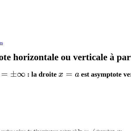
ns
e horizontale ou verticale à part
=
±
∞
x
=
: la droite
x
a
est asymptote ver
=
a