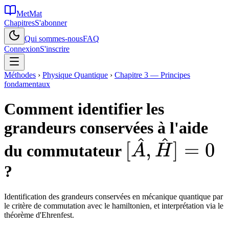
MetMat
Chapitres
S'abonner
Qui sommes-nous
FAQ
Connexion
S'inscrire
Méthodes
›
Physique Quantique
›
Chapitre 3 — Principes
fondamentaux
Comment identifier les
grandeurs conservées à l'aide
^
^
[\hat{A},\
[
,
]
=
0
du commutateur
A
H
= 0
?
Identification des grandeurs conservées en mécanique quantique par
le critère de commutation avec le hamiltonien, et interprétation via le
théorème d'Ehrenfest.