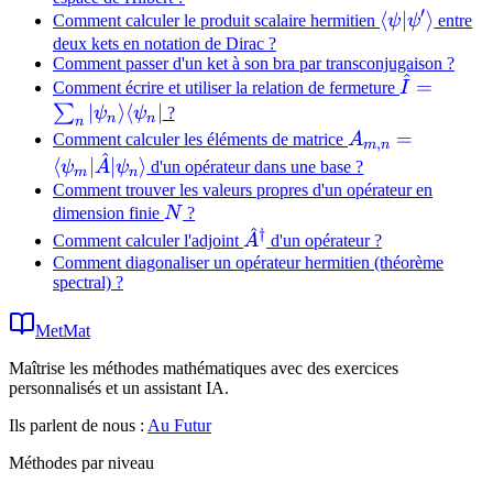
′
\langle\psi|
⟨
∣
⟩
Comment calculer le produit scalaire hermitien
ψ
ψ
entre
deux kets en notation de Dirac ?
Comment passer d'un ket à son bra par transconjugaison ?
^
\hat{I} 
=
Comment écrire et utiliser la relation de fermeture
I
|\psi_n\ra
∣
⟩
⟨
∣
∑
ψ
ψ
?
n
n
n
A_{m,n} =
=
Comment calculer les éléments de matrice
A
,
m
n
^
\langle\psi_m|
⟨
∣
∣
⟩
ψ
A
ψ
d'un opérateur dans une base ?
m
n
Comment trouver les valeurs propres d'un opérateur en
N
dimension finie
N
?
^
†
\hat{A}^\dagger
Comment calculer l'adjoint
A
d'un opérateur ?
Comment diagonaliser un opérateur hermitien (théorème
spectral) ?
MetMat
Maîtrise les méthodes mathématiques avec des exercices
personnalisés et un assistant IA.
Ils parlent de nous :
Au Futur
Méthodes par niveau