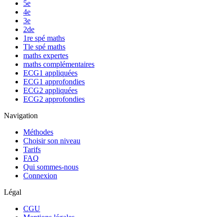
5e
4e
3e
2de
1re spé maths
Tle spé maths
maths expertes
maths complémentaires
ECG1 appliquées
ECG1 approfondies
ECG2 appliquées
ECG2 approfondies
Navigation
Méthodes
Choisir son niveau
Tarifs
FAQ
Qui sommes-nous
Connexion
Légal
CGU