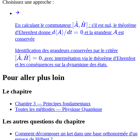
Choisissez une approche :
^
^
[\hat{A},\hat{H}]
[
,
]
En calculant le commutateur
A
H
: s'il est nul, le théorème
d\langle
⟨
⟩
/
=
0
A
d'Ehrenfest donne
d
A
d
t
et la grandeur
A
est
A\rangle/dt
conservée
= 0
[\hat{A
Identification des grandeurs conservées par le critère
^
^
= 0
[
,
]
=
0
A
H
, avec interprétation via le théorème d'Ehrenfest
et les conséquences sur la dynamique des états.
Pour aller plus loin
Le chapitre
Chapitre 3 — Principes fondamentaux
Toutes les méthodes —
Physique Quantique
Les autres questions du chapitre
Comment décomposer un ket dans une base orthonormée d'un
espace de Hilbert ?