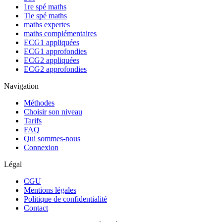
1re spé maths
Tle spé maths
maths expertes
maths complémentaires
ECG1 appliquées
ECG1 approfondies
ECG2 appliquées
ECG2 approfondies
Navigation
Méthodes
Choisir son niveau
Tarifs
FAQ
Qui sommes-nous
Connexion
Légal
CGU
Mentions légales
Politique de confidentialité
Contact