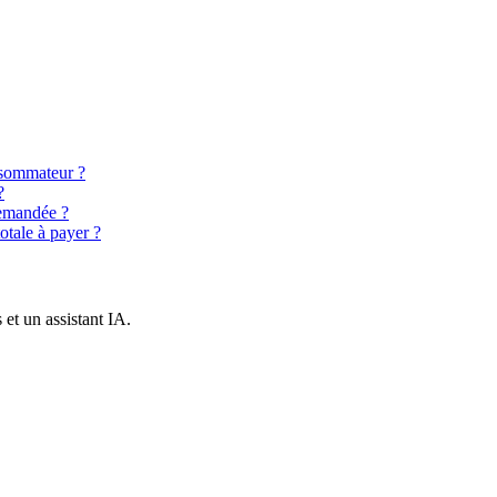
nsommateur ?
?
demandée ?
otale à payer ?
et un assistant IA.