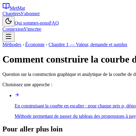
MetMat
Chapitres
S'abonner
Qui sommes-nous
FAQ
Connexion
S'inscrire
Méthodes
›
Économie
›
Chapitre 1 — Valeur, demande et surplus
Comment construire la courbe d
Question sur la construction graphique et analytique de la courbe de 
Choisissez une approche :
En construisant la courbe en escalier : pour chaque prix p, dén
Méthode permettant de passer du tableau des propensions à paye
Pour aller plus loin