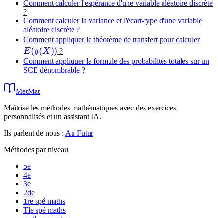
Comment calculer l'espérance d'une variable aléatoire discrète
?
Comment calculer la variance et l'écart-type d'une variable
aléatoire discrète ?
E(g(
Comment appliquer le théorème de transfert pour calculer
(
(
))
E
g
X
?
Comment appliquer la formule des probabilités totales sur un
SCE dénombrable ?
MetMat
Maîtrise les méthodes mathématiques avec des exercices
personnalisés et un assistant IA.
Ils parlent de nous :
Au Futur
Méthodes par niveau
5e
4e
3e
2de
1re spé maths
Tle spé maths