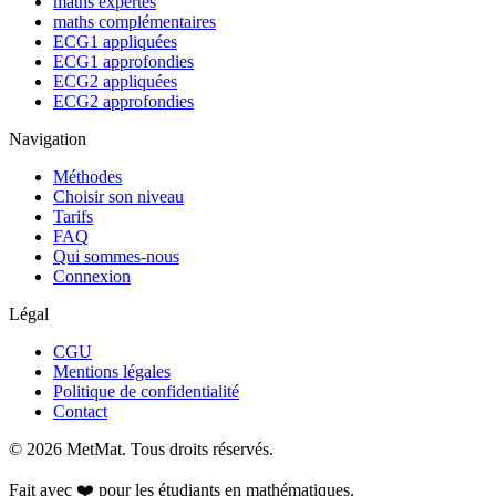
maths expertes
maths complémentaires
ECG1 appliquées
ECG1 approfondies
ECG2 appliquées
ECG2 approfondies
Navigation
Méthodes
Choisir son niveau
Tarifs
FAQ
Qui sommes-nous
Connexion
Légal
CGU
Mentions légales
Politique de confidentialité
Contact
©
2026
MetMat. Tous droits réservés.
Fait avec ❤️ pour les étudiants en mathématiques.