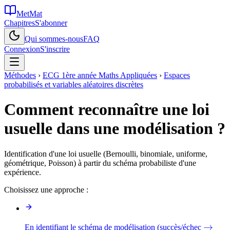
MetMat
Chapitres
S'abonner
Qui sommes-nous
FAQ
Connexion
S'inscrire
Méthodes
›
ECG 1ère année Maths Appliquées
›
Espaces
probabilisés et variables aléatoires discrètes
Comment reconnaître une loi
usuelle dans une modélisation ?
Identification d'une loi usuelle (Bernoulli, binomiale, uniforme,
géométrique, Poisson) à partir du schéma probabiliste d'une
expérience.
Choisissez une approche :
\to
→
En identifiant le schéma de modélisation (succès/échec