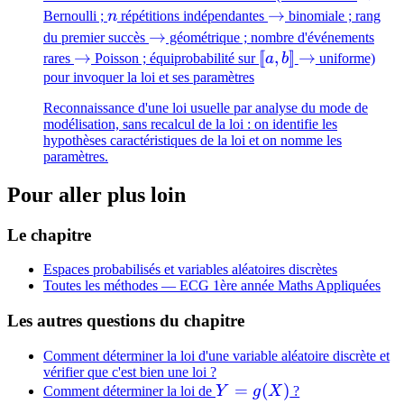
n
\to
→
Bernoulli ;
n
répétitions indépendantes
binomiale ; rang
\to
→
du premier succès
géométrique ; nombre d'événements
\to
→
[\!
[
[
,
]
]
\to
→
rares
Poisson ; équiprobabilité sur
a
b
uniforme)
[a,b]\!]
pour invoquer la loi et ses paramètres
Reconnaissance d'une loi usuelle par analyse du mode de
modélisation, sans recalcul de la loi : on identifie les
hypothèses caractéristiques de la loi et on nomme les
paramètres.
Pour aller plus loin
Le chapitre
Espaces probabilisés et variables aléatoires discrètes
Toutes les méthodes —
ECG 1ère année Maths Appliquées
Les autres questions du chapitre
Comment déterminer la loi d'une variable aléatoire discrète et
vérifier que c'est bien une loi ?
Y=g(X)
=
(
)
Comment déterminer la loi de
Y
g
X
?