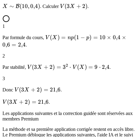
X\sim\mathcal{B}
∼
(
10
,
0
,
4
)
V(3X+2)
(
3
+
2
)
B
X
. Calculer
V
X
.
(10,0{,}4)
1
V(X)=np(1-
(
)
=
(
1
−
)
=
10
×
0
,
4
×
Par formule du cours,
V
X
n
p
p
p)=10\times
0
,
6
=
2
,
4
.
0{,}4\times
2
0{,}6=2{,}4
2
V(3X+2)=3^2\cdot
(
3
+
2
)
=
3
⋅
(
)
=
9
⋅
2
,
4
Par stabilité,
V
X
V
X
.
V(X)=9\cdot 2{,}4
3
V(3X+2)=21{,}6
(
3
+
2
)
=
21
,
6
Donc
V
X
.
V(3X+2)=21{,}6
(
3
+
2
)
=
21
,
6
V
X
.
Les applications suivantes et la correction guidée sont réservées aux
membres Premium
La méthode et sa première application corrigée restent en accès libre.
Le Premium débloque les applications suivantes, l'aide IA et le suivi