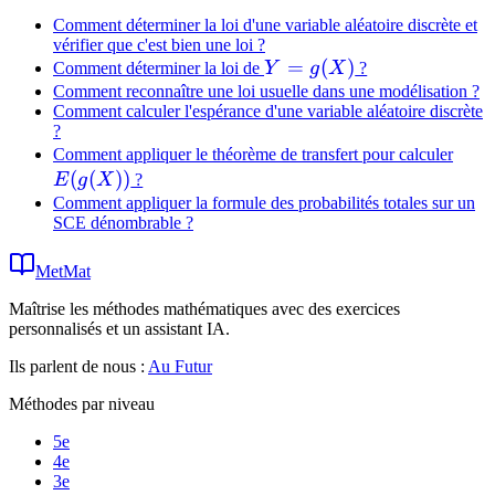
Comment déterminer la loi d'une variable aléatoire discrète et
vérifier que c'est bien une loi ?
Y=g(X)
=
(
)
Comment déterminer la loi de
Y
g
X
?
Comment reconnaître une loi usuelle dans une modélisation ?
Comment calculer l'espérance d'une variable aléatoire discrète
?
E(g(
Comment appliquer le théorème de transfert pour calculer
(
(
))
E
g
X
?
Comment appliquer la formule des probabilités totales sur un
SCE dénombrable ?
MetMat
Maîtrise les méthodes mathématiques avec des exercices
personnalisés et un assistant IA.
Ils parlent de nous :
Au Futur
Méthodes par niveau
5e
4e
3e