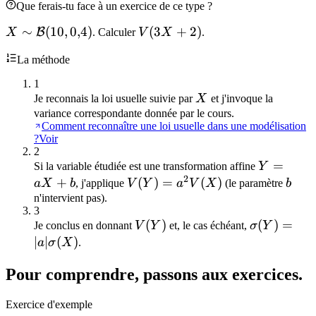
Que ferais-tu face à un exercice de ce type ?
X\sim\mathcal{B}
∼
(
10
,
0
,
4
)
V(3X+2)
(
3
+
2
)
B
X
. Calculer
V
X
.
(10,0{,}4)
La méthode
1
X
Je reconnais la loi usuelle suivie par
X
et j'invoque la
variance correspondante donnée par le cours.
Comment reconnaître une loi usuelle dans une modélisation
?
Voir
2
Y=aX+b
=
Si la variable étudiée est une transformation affine
Y
2
+
V(Y)=a^2
(
)
=
(
)
b
a
X
b
, j'applique
V
Y
a
V
X
(le paramètre
b
V(X)
n'intervient pas).
3
V(Y)
(
)
\sigma(Y)=
(
)
=
Je conclus en donnant
V
Y
et, le cas échéant,
σ
Y
∣
∣
(
)
a
σ
X
.
Pour comprendre, passons aux exercices.
Exercice d'exemple