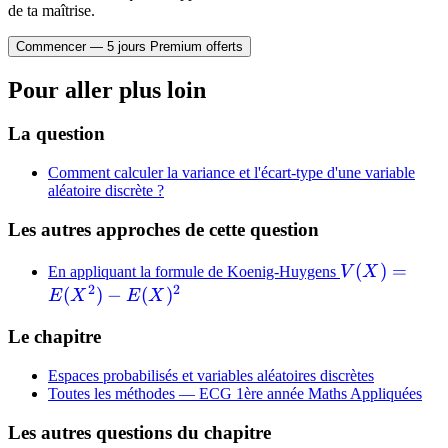
de ta maîtrise.
Commencer — 5 jours Premium offerts
Pour aller plus loin
La question
Comment calculer la variance et l'écart-type d'une variable
aléatoire discrète ?
Les autres approches de cette question
V(X)=E(X^2
(
)
=
En appliquant la formule de Koenig-Huygens
V
X
2
2
E(X)^2
(
)
−
(
)
E
X
E
X
Le chapitre
Espaces probabilisés et variables aléatoires discrètes
Toutes les méthodes —
ECG 1ère année Maths Appliquées
Les autres questions du chapitre