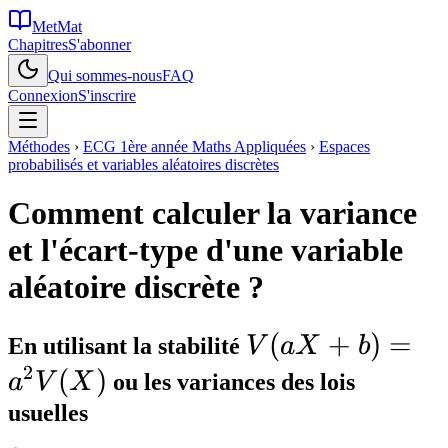
MetMat
Chapitres
S'abonner
Qui sommes-nous
FAQ
Connexion
S'inscrire
Méthodes
›
ECG 1ère année Maths Appliquées
›
Espaces
probabilisés et variables aléatoires discrètes
Comment calculer la variance
et l'écart-type d'une variable
aléatoire discrète ?
V(aX+b)=a^2
(
+
)
=
En utilisant la stabilité
V
a
X
b
2
(
)
a
V
X
ou les variances des lois
usuelles