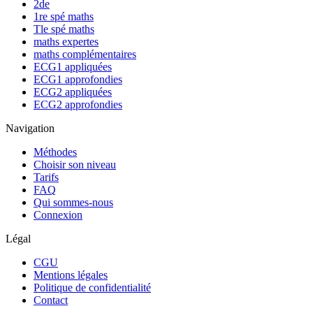
2de
1re spé maths
Tle spé maths
maths expertes
maths complémentaires
ECG1 appliquées
ECG1 approfondies
ECG2 appliquées
ECG2 approfondies
Navigation
Méthodes
Choisir son niveau
Tarifs
FAQ
Qui sommes-nous
Connexion
Légal
CGU
Mentions légales
Politique de confidentialité
Contact