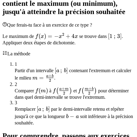
contient le maximum (ou minimum),
jusqu'à atteindre la précision souhaitée
Que ferais-tu face à un exercice de ce type ?
2
f(x)
(
)
=
−
+
4
[1\,;\,3]
[
1
;
3
]
Le maximum de
f
x
x
x
se trouve dans
.
= -
Appliquer deux étapes de dichotomie.
x^2
La méthode
+
4x
1
[a\,;\,b]
[
;
]
Partir d'un intervalle
a
b
contenant l'extremum et calculer
+
a
b
m =
=
le milieu
m
.
2
\frac{a+b}
2
+
+
a
m
m
b
f(m)
f\!\left(\frac{a+m}
f\!\left(\frac{m+b}
(
)
(
)
(
)
Comparer
f
m
à
f
et
f
pour déterminer
{2}
2
2
{2}\right)
{2}\right)
dans quel demi-intervalle se trouve l'extremum.
3
[a\,;\,b]
[
;
]
Remplacer
a
b
par le demi-intervalle retenu et répéter
b
−
jusqu'à ce que la longueur
b
a
soit inférieure à la précision
-
souhaitée.
a
Pour comprendre, passons aux exercices.