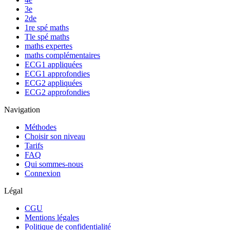
3e
2de
1re spé maths
Tle spé maths
maths expertes
maths complémentaires
ECG1 appliquées
ECG1 approfondies
ECG2 appliquées
ECG2 approfondies
Navigation
Méthodes
Choisir son niveau
Tarifs
FAQ
Qui sommes-nous
Connexion
Légal
CGU
Mentions légales
Politique de confidentialité