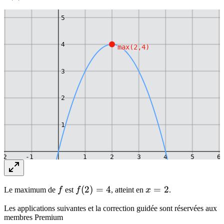
2
5
4
max(2,4)
3
2
1
-2
-1
1
2
3
4
5
6
-1
f
f(2)
(
2
)
=
4
x
=
2
Le maximum de
f
est
f
, atteint en
x
.
= 4
=
-2
Les applications suivantes et la correction guidée sont réservées aux
2
membres Premium