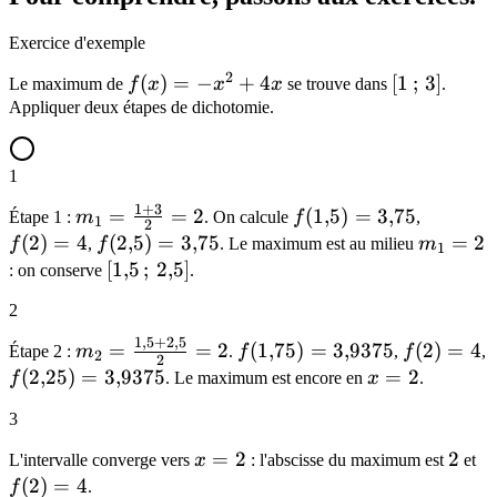
Exercice d'exemple
2
f(x)
(
)
=
−
+
4
[1\,;\,3]
[
1
;
3
]
Le maximum de
f
x
x
x
se trouve dans
.
= -
Appliquer deux étapes de dichotomie.
x^2
+
1
4x
1
+
3
m_1 =
=
=
2
f(1{,}5)
(
1
,
5
)
=
3
,
75
f(2)
Étape 1 :
m
. On calcule
f
,
1
2
\frac{1+3}
=
= 4
(
2
)
=
4
f(2{,}5)
(
2
,
5
)
=
3
,
75
m_1
=
2
f
,
f
. Le maximum est au milieu
m
1
{2} = 2
3{,}75
=
= 2
[1{,}5\,;\,2{,}5]
[
1
,
5
;
2
,
5
]
: on conserve
.
3{,}75
2
1
,
5
+
2
,
5
m_2 =
f(1{,}75)
f(2)
=
=
2
(
1
,
75
)
=
3
,
9375
(
2
)
=
4
Étape 2 :
m
.
f
,
f
,
2
2
\frac{1{,}5
=
= 4
f(2{,}25)
(
2
,
25
)
=
3
,
9375
x
=
2
f
. Le maximum est encore en
x
.
+ 2{,}5}
3{,}9375
=
=
3
{2} = 2
3{,}9375
2
x
=
2
2
2
f(
L'intervalle converge vers
x
: l'abscisse du maximum est
et
=
=
(
2
)
=
4
f
.