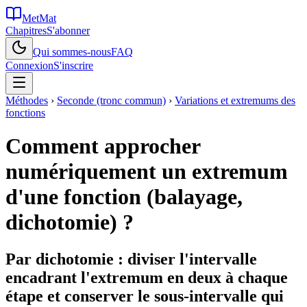
MetMat
Chapitres
S'abonner
Qui sommes-nous
FAQ
Connexion
S'inscrire
Méthodes
›
Seconde (tronc commun)
›
Variations et extremums des
fonctions
Comment approcher
numériquement un extremum
d'une fonction (balayage,
dichotomie) ?
Par dichotomie : diviser l'intervalle
encadrant l'extremum en deux à chaque
étape et conserver le sous-intervalle qui