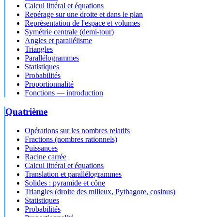
Calcul littéral et équations
Repérage sur une droite et dans le plan
Représentation de l'espace et volumes
Symétrie centrale (demi-tour)
Angles et parallélisme
Triangles
Parallélogrammes
Statistiques
Probabilités
Proportionnalité
Fonctions — introduction
Quatrième
Opérations sur les nombres relatifs
Fractions (nombres rationnels)
Puissances
Racine carrée
Calcul littéral et équations
Translation et parallélogrammes
Solides : pyramide et cône
Triangles (droite des milieux, Pythagore, cosinus)
Statistiques
Probabilités