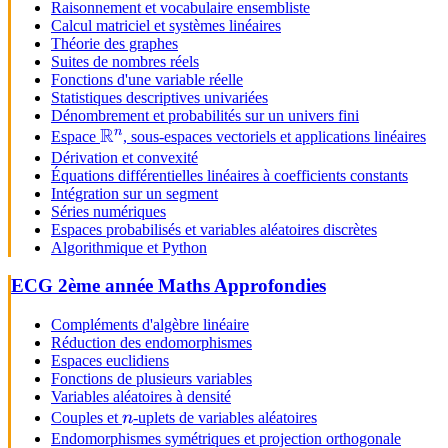
Raisonnement et vocabulaire ensembliste
Calcul matriciel et systèmes linéaires
Théorie des graphes
Suites de nombres réels
Fonctions d'une variable réelle
Statistiques descriptives univariées
Dénombrement et probabilités sur un univers fini
R
n
\mathbb{R}^n
Espace
, sous-espaces vectoriels et applications linéaires
Dérivation et convexité
Équations différentielles linéaires à coefficients constants
Intégration sur un segment
Séries numériques
Espaces probabilisés et variables aléatoires discrètes
Algorithmique et Python
ECG 2ème année Maths Approfondies
Compléments d'algèbre linéaire
Réduction des endomorphismes
Espaces euclidiens
Fonctions de plusieurs variables
Variables aléatoires à densité
n
Couples et
n
-uplets de variables aléatoires
Endomorphismes symétriques et projection orthogonale