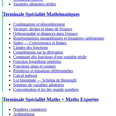
Variables aléatoires réelles
Terminale Spécialité Mathématiques
Combinatoire et dénombrement
Vecteurs, droites et plans de l'espace
Orthogonalité et distances dans l'espace
Représentations paramétriques et équations cartésiennes
Suites — Convergence et limites
Limites des fonctions
Compléments sur la dérivation
Continuité des fonctions d'une variable réelle
Fonction logarithme népérien
Fonctions sinus et cosinus
Primitives et équations différentielles
Calcul intégral
Loi binomiale — Schéma de Bernoulli
Sommes de variables aléatoires
Concentration et loi des grands nombres
Terminale Spécialité Maths + Maths Expertes
Nombres complexes
Arithmétique