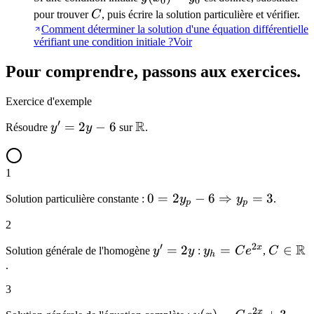
0
0
\dfrac{b
= y_0
C
pour trouver
C
, puis écrire la solution particulière et vérifier.
{a}
Comment déterminer la solution d'une équation différentielle
vérifiant une condition initiale ?
Voir
Pour comprendre, passons aux exercices.
Exercice d'exemple
′
R
y'
=
2
−
6
\mathbb{R}
Résoudre
y
y
sur
.
=
2y
1
-
6
0 = 2y_p - 6
0
=
2
−
6
⇒
=
3
Solution particulière constante :
y
y
.
p
p
\Rightarrow
2
y_p = 3
′
2
R
x
y'
=
2
y_h =
=
C \in
∈
Solution générale de l'homogène
y
y
:
y
C
e
,
C
h
=
Ce^{2x}
\math
.
2y
3
14
2
x