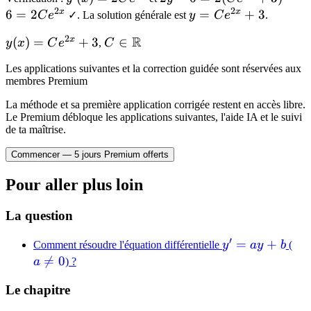
2
2
2Ce^{2x}
2(Ce^{2x}+3)-6
x
x
6
=
2
y =
=
+
3
C
e
✓. La solution générale est
y
C
e
.
= 2Ce^{2x}
Ce^{2x}
-8
2
R
x
y(x) =
(
)
=
+
3
C \in
∈
y
x
C
e
,
C
+ 3
Ce^{2x}
\mathbb{R}
Les applications suivantes et la correction guidée sont réservées aux
+ 3
membres Premium
La méthode et sa première application corrigée restent en accès libre.
Le Premium débloque les applications suivantes, l'aide IA et le suivi
de ta maîtrise.
Commencer — 5 jours Premium offerts
Pour aller plus loin
La question
′
y'
=
+
a
Comment résoudre l'équation différentielle
y
a
y
b
(
=
\n

=
0
a
) ?
ay
0
Le chapitre
+
b