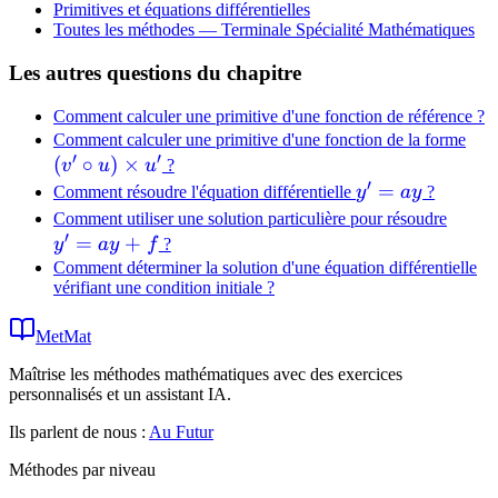
Primitives et équations différentielles
Toutes les méthodes —
Terminale Spécialité Mathématiques
Les autres questions du chapitre
Comment calculer une primitive d'une fonction de référence ?
(v'
Comment calculer une primitive d'une fonction de la forme
′
′
(
∘
)
×
\ci
v
u
u
?
′
u)
y'
=
Comment résoudre l'équation différentielle
y
a
y
?
\ti
=
y'
Comment utiliser une solution particulière pour résoudre
′
u'
ay
=
+
=
y
a
y
f
?
ay
Comment déterminer la solution d'une équation différentielle
vérifiant une condition initiale ?
+
f
MetMat
Maîtrise les méthodes mathématiques avec des exercices
personnalisés et un assistant IA.
Ils parlent de nous :
Au Futur
Méthodes par niveau