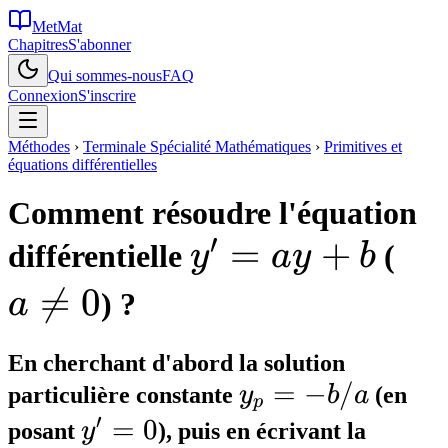
MetMat
Chapitres
S'abonner
Qui sommes-nous
FAQ
Connexion
S'inscrire
Méthodes
›
Terminale Spécialité Mathématiques
›
Primitives et
équations différentielles
Comment résoudre l'équation
′
y'
=
+
a
différentielle
(
y
a
y
b
=
\n

=
0
) ?
a
ay
0
En cherchant d'abord la solution
+
y_p
=
−
/
particulière constante
y
b
a
(en
p
′
= -
y'
=
0
b
posant
y
), puis en écrivant la