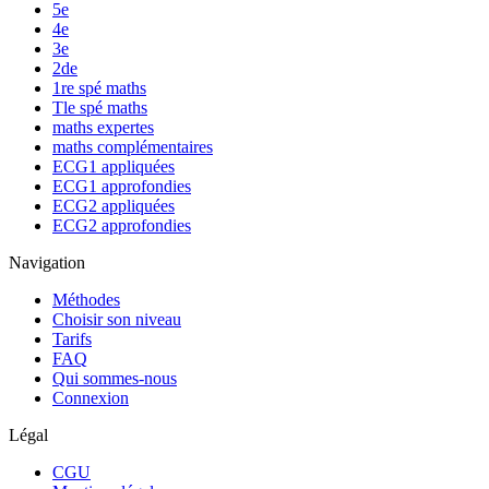
5e
4e
3e
2de
1re spé maths
Tle spé maths
maths expertes
maths complémentaires
ECG1 appliquées
ECG1 approfondies
ECG2 appliquées
ECG2 approfondies
Navigation
Méthodes
Choisir son niveau
Tarifs
FAQ
Qui sommes-nous
Connexion
Légal
CGU