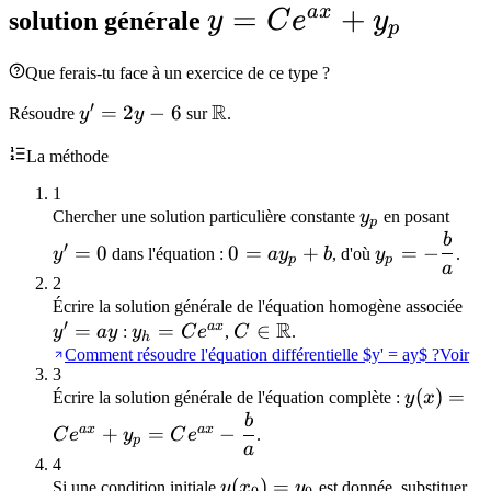
b/a
=
y =
=
+
a
x
solution générale
y
C
e
y
p
0
Ce^{ax}
Que ferais-tu face à un exercice de ce type ?
+ y_p
′
R
y'
=
2
−
6
\mathbb{R}
Résoudre
y
y
sur
.
=
La méthode
2y
-
1
6
y_p
y'
Chercher une solution particulière constante
y
en posant
p
=
b
0 =
y_p = -
′
=
0
0
=
+
=
−
y
dans l'équation :
a
y
b
, d'où
y
.
p
p
0
ay_p
\dfrac{b}
a
2
+ b
{a}
y'
Écrire la solution générale de l'équation homogène associée
′
R
a
x
=
y_h =
=
C \in
∈
=
y
a
y
:
y
C
e
,
C
.
h
Ce^{ax}
\mathbb{R}
ay
Comment résoudre l'équation différentielle $y' = ay$ ?
Voir
3
y(x) =
(
)
=
Écrire la solution générale de l'équation complète :
y
x
Ce^{ax}
b
a
x
a
x
+
=
−
C
e
y
C
e
.
p
+ y_p =
a
4
Ce^{ax} 
y(x_0)
(
)
=
Si une condition initiale
y
x
y
est donnée, substituer