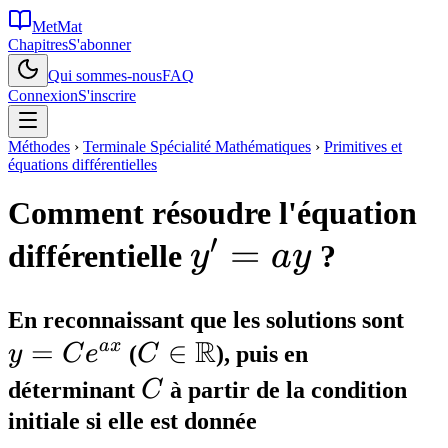
MetMat
Chapitres
S'abonner
Qui sommes-nous
FAQ
Connexion
S'inscrire
Méthodes
›
Terminale Spécialité Mathématiques
›
Primitives et
équations différentielles
Comment résoudre l'équation
′
y'
=
différentielle
?
y
a
y
=
y 
En reconnaissant que les solutions sont
ay
R
=
C \in
∈
Ce
a
x
y
C
e
(
C
), puis en
\mathbb{R}
C
déterminant
C
à partir de la condition
initiale si elle est donnée