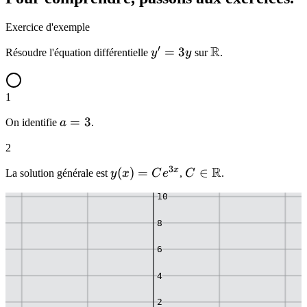
Exercice d'exemple
′
R
y'
=
3
\mathbb{R}
Résoudre l'équation différentielle
y
y
sur
.
=
3y
1
a
=
3
On identifie
a
.
=
14
2
3
3
R
12
x
y(x) =
(
)
=
C \in
∈
La solution générale est
y
x
C
e
,
C
.
Ce^{3x}
\mathbb{R}
10
8
6
4
2