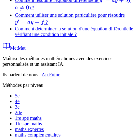
y'
=
+
a
Comment résoudre l'équation différentielle
y
a
y
b
(
\ti
=
\n

=
0
a
) ?
u'
ay
0
y'
Comment utiliser une solution particulière pour résoudre
′
+
=
+
=
y
a
y
f
?
b
ay
Comment déterminer la solution d'une équation différentielle
vérifiant une condition initiale ?
+
f
MetMat
Maîtrise les méthodes mathématiques avec des exercices
personnalisés et un assistant IA.
Ils parlent de nous :
Au Futur
Méthodes par niveau
5e
4e
3e
2de
1re spé maths
Tle spé maths
maths expertes
maths complémentaires