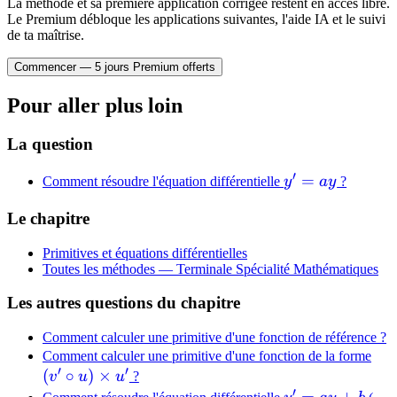
La méthode et sa première application corrigée restent en accès libre.
Le Premium débloque les applications suivantes, l'aide IA et le suivi
de ta maîtrise.
Commencer — 5 jours Premium offerts
Pour aller plus loin
La question
′
y'
=
Comment résoudre l'équation différentielle
y
a
y
?
=
Le chapitre
ay
Primitives et équations différentielles
Toutes les méthodes —
Terminale Spécialité Mathématiques
Les autres questions du chapitre
Comment calculer une primitive d'une fonction de référence ?
(v'
Comment calculer une primitive d'une fonction de la forme
′
′
(
∘
)
×
\ci
v
u
u
?
′
u)