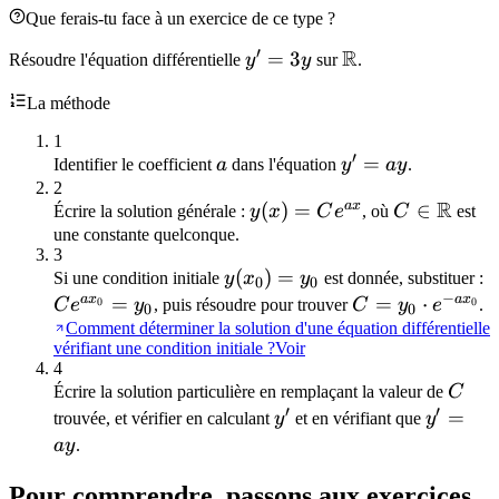
Que ferais-tu face à un exercice de ce type ?
′
R
y'
=
3
\mathbb{R}
Résoudre l'équation différentielle
y
y
sur
.
=
La méthode
3y
1
′
a
y'
=
Identifier le coefficient
a
dans l'équation
y
a
y
.
=
2
R
a
x
y(x) =
(
)
=
C \in
∈
Écrire la solution générale :
y
x
C
e
, où
C
est
ay
Ce^{ax}
\mathbb{
une constante quelconque.
3
y(x_0)
(
)
=
C
Si une condition initiale
y
x
y
est donnée, substituer :
0
0
−
= y_0
=
a
x
a
x
=
C =
=
⋅
0
0
C
e
y
, puis résoudre pour trouver
C
y
e
.
0
0
y_0
Comment déterminer la solution d'une équation différentielle
vérifiant une condition initiale ?
Voir
\cdot
4
e^{-
C
Écrire la solution particulière en remplaçant la valeur de
C
ax_0}
′
′
y'
y'
=
trouvée, et vérifier en calculant
y
et en vérifiant que
y
=
a
y
.
ay
Pour comprendre, passons aux exercices.