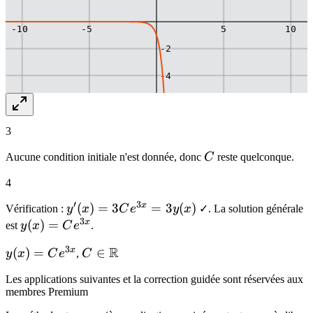
-10
-10
-5
5
5
10
-2
-4
-6
-8
3
C
Aucune condition initiale n'est donnée, donc
C
reste quelconque.
4
′
3
x
y'(x) =
(
)
=
3
=
3
(
)
Vérification :
y
x
C
e
y
x
✓. La solution générale
3
3Ce^{3x}
x
y(x) =
(
)
=
est
y
x
C
e
.
= 3y(x)
Ce^{3x}
3
R
x
y(x) =
(
)
=
C \in
∈
y
x
C
e
,
C
Ce^{3x}
\mathbb{R}
Les applications suivantes et la correction guidée sont réservées aux
membres Premium