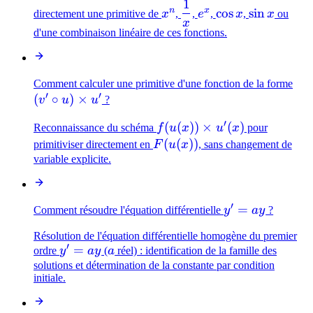
1
x^n
\dfrac{1}
e^x
\cos
\sin
n
x
cos
sin
directement une primitive de
x
,
,
e
,
x
,
x
ou
{x}
x
x
x
d'une combinaison linéaire de ces fonctions.
(v'
Comment calculer une primitive d'une fonction de la forme
′
′
(
∘
)
×
\ci
v
u
u
?
u)
′
f(u(x))
(
(
))
×
(
)
Reconnaissance du schéma
f
u
x
u
x
pour
\ti
\times
F(u(x))
(
(
))
primitiviser directement en
F
u
x
, sans changement de
u'
u'(x)
variable explicite.
′
y'
=
Comment résoudre l'équation différentielle
y
a
y
?
=
Résolution de l'équation différentielle homogène du premier
ay
′
y'
=
a
ordre
y
a
y
(
a
réel) : identification de la famille des
=
solutions et détermination de la constante par condition
initiale.
ay