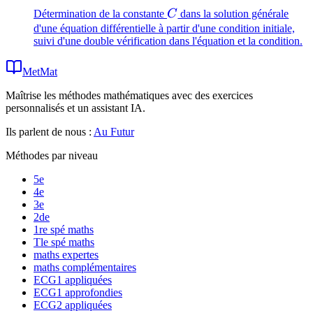
C
Détermination de la constante
C
dans la solution générale
d'une équation différentielle à partir d'une condition initiale,
suivi d'une double vérification dans l'équation et la condition.
MetMat
Maîtrise les méthodes mathématiques avec des exercices
personnalisés et un assistant IA.
Ils parlent de nous :
Au Futur
Méthodes par niveau
5e
4e
3e
2de
1re spé maths
Tle spé maths
maths expertes
maths complémentaires
ECG1 appliquées
ECG1 approfondies
ECG2 appliquées