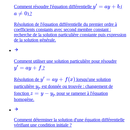
′
y'
=
+
a
Comment résoudre l'équation différentielle
y
a
y
b
(
=
\n

=
0
a
) ?
ay
0
Résolution de l'équation différentielle du premier ordre à
+
coefficients constants avec second membre constant :
b
recherche de la solution particulière constante puis expression
de la solution générale.
y'
Comment utiliser une solution particulière pour résoudre
′
=
+
=
y
a
y
f
?
ay
′
y'
=
+
(
)
Résolution de
y
a
y
f
x
lorsqu'une solution
+
=
y_p
particulière
y
est donnée ou trouvée : changement de
f
p
ay
z =
=
−
fonction
z
y
y
pour se ramener à l'équation
p
+
y -
homogène.
f(x)
y_p
Comment déterminer la solution d'une équation différentielle
vérifiant une condition initiale ?