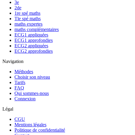
3e
2de
1re spé maths
Tle spé maths
maths expertes
maths complémentaires
ECG1 appliquées
ECG1 approfondies
ECG2 appliquées
ECG2 approfondies
Navigation
Méthodes
Choisir son niveau
Tarifs
FAQ
Qui sommes-nous
Connexion
Légal
CGU
Mentions légales
Politique de confidentialité