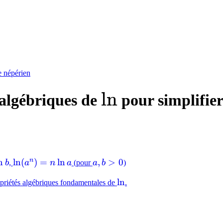
e népérien
\ln
ln
 algébriques de
pour simplifier
n
n
\ln(a^n)
ln
(
)
=
ln
a,
,
>
0
b
,
a
n
a
(pour
a
b
)
= n\ln
b
\ln
ln
ropriétés algébriques fondamentales de
.
a
>
0