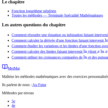
Le chapitre
Fonction logarithme népérien
Toutes les méthodes —
Terminale Spécialité Mathématiques
Les autres questions du chapitre
Comment résoudre une équation ou inéquation faisant interven
\
l
Comment calculer la dérivée d'une fonction faisant intervenir
Comment étudier les variations et les limites d'une fonction av
\ln
ln
x\ln
ln
Comment calculer des limites faisant intervenir
(dont
x
x
x
\ln
ln
Comment utiliser les croissances comparées de
et des puissa
MetMat
Maîtrise les méthodes mathématiques avec des exercices personnalisés 
Ils parlent de nous :
Au Futur
Méthodes par niveau
5e
4e