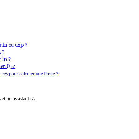
\ln
ln
\exp
exp
ir
ou
?
ln
n
?
\ln
ln
ec
?
0
0
en
) ?
nces pour calculer une limite ?
et un assistant IA.