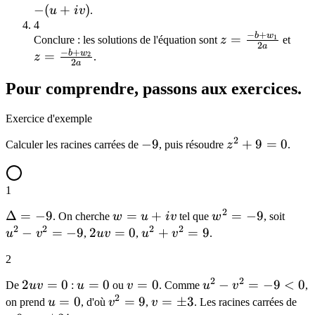
= u
-
−
(
+
)
u
i
v
.
+
(u+iv)
4
−
+
b
w
z =
z =
=
1
iv
Conclure : les solutions de l'équation sont
z
et
2
a
−
+
\frac{-
\fra
b
w
=
2
z
.
2
a
b +
b +
Pour comprendre, passons aux exercices.
w_1}
w_2
{2a}
{2a
Exercice d'exemple
2
-9
−
9
z^2
+
9
=
0
Calculer les racines carrées de
, puis résoudre
z
.
+
9
1
=
0
2
\Delta
Δ
=
−
9
w
=
+
w^2
=
−
9
u^2
. On cherche
w
u
i
v
tel que
w
, soit
2
2
2
2
= -9
=
=
-
−
=
−
9
2uv
2
=
0
u^2
+
=
9
u
v
,
uv
,
u
v
.
u
-9
v^2
= 0
+
2
+
=
v^2
iv
-9
= 9
2
2
2uv
2
=
0
u
=
0
v
=
0
u^2
−
=
−
9
<
0
De
uv
:
u
ou
v
. Comme
u
v
,
2
= 0
=
=
-
u
=
0
v^2
=
9
v =
=
±
3
-9
on prend
u
, d'où
v
,
v
. Les racines carrées de