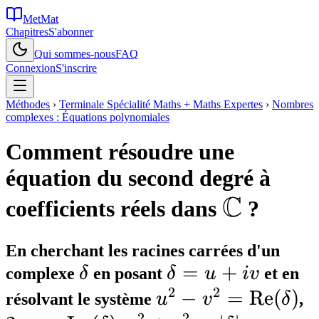
MetMat
Chapitres
S'abonner
Qui sommes-nous
FAQ
Connexion
S'inscrire
Méthodes
›
Terminale Spécialité Maths + Maths Expertes
›
Nombres
complexes : Équations polynomiales
Comment résoudre une
équation du second degré à
C
\mathb
coefficients réels dans
?
En cherchant les racines carrées d'un
\delta
\delta
=
+
complexe
δ
en posant
δ
u
i
v
et en
2
2
= u +
u^2 - v^2 =
−
=
Re
(
)
2
résolvant le système
u
v
δ
,
2
2