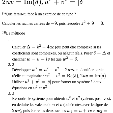
iv
\mathrm{Re}
\
2
=
Im
(
)
u^2 +
+
=
∣
∣
uv
δ
,
u
v
δ
(\delta)
(
v^2 =
Que ferais-tu face à un exercice de ce type ?
|\delta|
2
-9
−
9
z^2
+
9
=
0
Calculer les racines carrées de
, puis résoudre
z
.
+
La méthode
9
=
1
2
0
\Delta
Δ
=
−
4
Calculer
b
a
c
(qui peut être complexe si les
= b^2
\delta
=
Δ
coefficients sont complexes, ou négatif réel). Poser
δ
et
2
- 4ac
=
w
=
+
w^2
=
chercher
w
u
i
v
tel que
w
δ
.
\Delta
=
=
2
2
2
2
w^2
=
−
+
2
Développer
w
u
v
uv
i
et identifier partie
u
\delta
2
2
=
u^2 - v^2 =
−
=
Re
(
)
2uv =
2
=
Im
(
)
réelle et imaginaire :
+
u
v
δ
,
uv
δ
.
2
2
u^2
\mathrm{Re}
\mathrm{Im}
u^2 +
+
=
∣
∣
iv
Utiliser
u
v
δ
pour former un système à deux
-
2
2
(\delta)
(\delta)
v^2 =
u^2
v^2
équations en
u
et
v
.
v^2
|\delta|
3
2
2
u^2
v^2
+
Résoudre le système pour obtenir
u
et
v
(valeurs positives),
2uvi
u
v
2u
en déduire les valeurs de
u
et
v
(cohérentes avec le signe de
2
w_1
=
+
w_2 =
=
uv
), puis écrire les deux racines
w
u
i
v
et
w
1
2