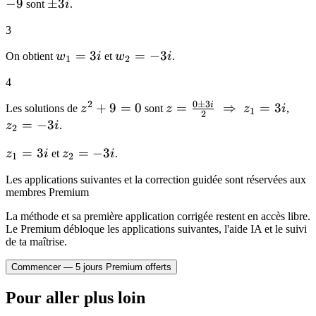
0
0
v^2
=
= 9
\pm
−
9
\pm
±
3
sont
i
.
=
0
3
3i
3
-9
< 0
w_1
=
3
w_2
=
−
3
On obtient
w
i
et
w
i
.
1
2
=
=
4
3i
-3i
0
±
3
2
i
z^2
+
9
=
0
z = \frac{0
=
⇒
=
3
z_2
Les solutions de
z
sont
z
z
i
,
1
2
+
\pm 3i}{2}
=
=
−
3
z
i
.
2
9
\
-3i
z_1
=
3
z_2
=
−
3
z
i
et
z
i
.
=
\Rightarrow
1
2
=
=
0
\ z_1 = 3i
Les applications suivantes et la correction guidée sont réservées aux
3i
-3i
membres Premium
La méthode et sa première application corrigée restent en accès libre.
Le Premium débloque les applications suivantes, l'aide IA et le suivi
de ta maîtrise.
Commencer — 5 jours Premium offerts
Pour aller plus loin