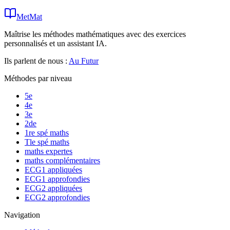
MetMat
Maîtrise les méthodes mathématiques avec des exercices
personnalisés et un assistant IA.
Ils parlent de nous :
Au Futur
Méthodes par niveau
5e
4e
3e
2de
1re spé maths
Tle spé maths
maths expertes
maths complémentaires
ECG1 appliquées
ECG1 approfondies
ECG2 appliquées
ECG2 approfondies
Navigation