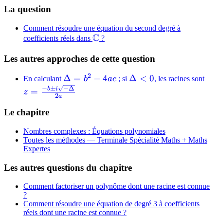
La question
Comment résoudre une équation du second degré à
C
\mathbb{C}
coefficients réels dans
?
Les autres approches de cette question
2
\Delta
Δ
=
−
4
\Delta
Δ
<
0
z 
En calculant
b
a
c
; si
, les racines sont
= b^2
< 0
\fr
−
±
−
Δ
b
i
=
z
2
a
- 4ac
\p
i\s
Le chapitre
\D
Nombres complexes : Équations polynomiales
{2
Toutes les méthodes —
Terminale Spécialité Maths + Maths
Expertes
Les autres questions du chapitre
Comment factoriser un polynôme dont une racine est connue
?
Comment résoudre une équation de degré 3 à coefficients
réels dont une racine est connue ?