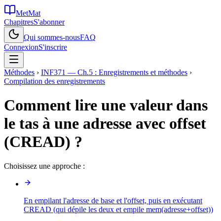
MetMat
Chapitres
S'abonner
Qui sommes-nous
FAQ
Connexion
S'inscrire
Méthodes
›
INF371 — Ch.5 : Enregistrements et méthodes
›
Compilation des enregistrements
Comment lire une valeur dans
le tas à une adresse avec offset
(CREAD) ?
Choisissez une approche :
En empilant l'adresse de base et l'offset, puis en exécutant
CREAD (qui dépile les deux et empile mem(adresse+offset))