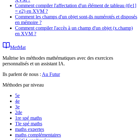
Comment compiler l'affectation d'un élément de tableau (t[e1]
= e2) en XVM ?
Comment les champs d'un objet sont-ils numérotés et disposés
en mémoire ?
Comment compiler l'accès à un champ d'un objet (x.champ)
en XVM ?
MetMat
Maîtrise les méthodes mathématiques avec des exercices
personnalisés et un assistant IA.
Ils parlent de nous :
Au Futur
Méthodes par niveau
5e
4e
3e
2de
1re spé maths
Tle spé maths
maths expertes
maths complémentaires