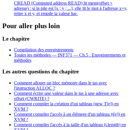
CREAD (Computed address READ) lit mem(offset +
adresse) : si la pile est [x ; y ; ...], elle lit le mot à l'adresse x+y,
retire x et y, et empile la valeur lue.
Pour aller plus loin
Le chapitre
Compilation des enregistrements
Toutes les méthodes —
INF371 — Ch.5 : Enregistrements et
méthodes
Les autres questions du chapitre
Comment allouer un bloc mémoire dans le tas avec
l'instruction ALLOC ?
Comment écrire une valeur dans le tas à une adresse avec
offset (CWRITE) ?
Comment compiler la création d'un tableau (new T[e]) en
XVM ?
Comment compiler l'accès à un élément d'un tableau (t[e]) en
XVM ?
Comment compiler l'accès à la taille d'un tableau (t.length) en
XVM ?