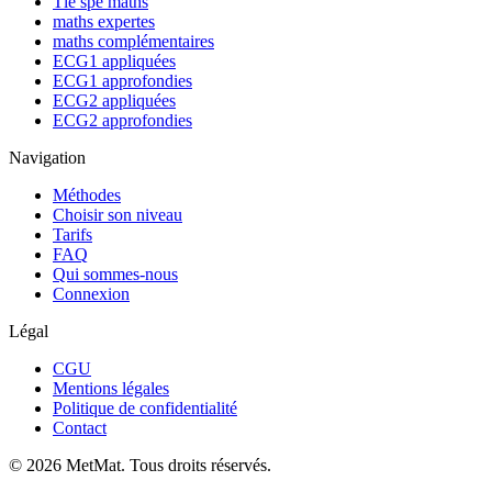
Tle spé maths
maths expertes
maths complémentaires
ECG1 appliquées
ECG1 approfondies
ECG2 appliquées
ECG2 approfondies
Navigation
Méthodes
Choisir son niveau
Tarifs
FAQ
Qui sommes-nous
Connexion
Légal
CGU
Mentions légales
Politique de confidentialité
Contact
©
2026
MetMat. Tous droits réservés.