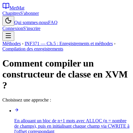
MetMat
Chapitres
S'abonner
Qui sommes-nous
FAQ
Connexion
S'inscrire
Méthodes
›
INF371 — Ch.5 : Enregistrements et méthodes
›
Compilation des enregistrements
Comment compiler un
constructeur de classe en XVM
?
Choisissez une approche :
En allouant un bloc de n+1 mots avec ALLOC (n = nombre
de champs), puis en initialisant chaque champ via CWRITE à
l'offset correspondant