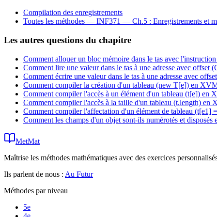
Compilation des enregistrements
Toutes les méthodes —
INF371 — Ch.5 : Enregistrements et m
Les autres questions du chapitre
Comment allouer un bloc mémoire dans le tas avec l'instruct
Comment lire une valeur dans le tas à une adresse avec offse
Comment écrire une valeur dans le tas à une adresse avec off
Comment compiler la création d'un tableau (new T[e]) en XV
Comment compiler l'accès à un élément d'un tableau (t[e]) en
Comment compiler l'accès à la taille d'un tableau (t.length) e
Comment compiler l'affectation d'un élément de tableau (t[e1]
Comment les champs d'un objet sont-ils numérotés et disposés
MetMat
Maîtrise les méthodes mathématiques avec des exercices personnalisés 
Ils parlent de nous :
Au Futur
Méthodes par niveau
5e
4e