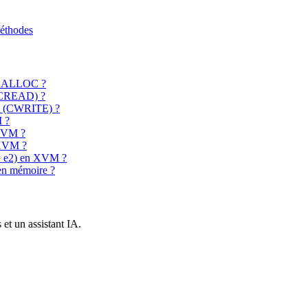
éthodes
ion ALLOC ?
t (CREAD) ?
set (CWRITE) ?
M ?
 XVM ?
n XVM ?
 = e2) en XVM ?
 en mémoire ?
et un assistant IA.