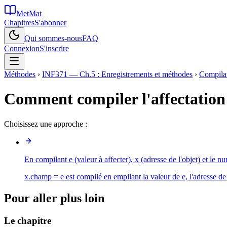
MetMat
Chapitres
S'abonner
Qui sommes-nous
FAQ
Connexion
S'inscrire
Méthodes
›
INF371 — Ch.5 : Enregistrements et méthodes
›
Compilat
Comment compiler l'affectatio
Choisissez une approche :
En compilant e (valeur à affecter), x (adresse de l'objet) et
x.champ = e est compilé en empilant la valeur de e, l'adress
Pour aller plus loin
Le chapitre