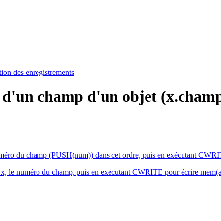
ion des enregistrements
n d'un champ d'un objet (x.cham
 le numéro du champ (PUSH(num)) dans cet ordre, puis en exécutant CWR
e de x, le numéro du champ, puis en exécutant CWRITE pour écrire me