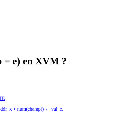
p = e) en XVM ?
ITE
m(addr_x + num(champ)) ← val_e.