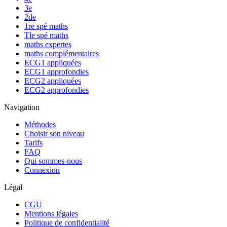
3e
2de
1re spé maths
Tle spé maths
maths expertes
maths complémentaires
ECG1 appliquées
ECG1 approfondies
ECG2 appliquées
ECG2 approfondies
Navigation
Méthodes
Choisir son niveau
Tarifs
FAQ
Qui sommes-nous
Connexion
Légal
CGU
Mentions légales
Politique de confidentialité