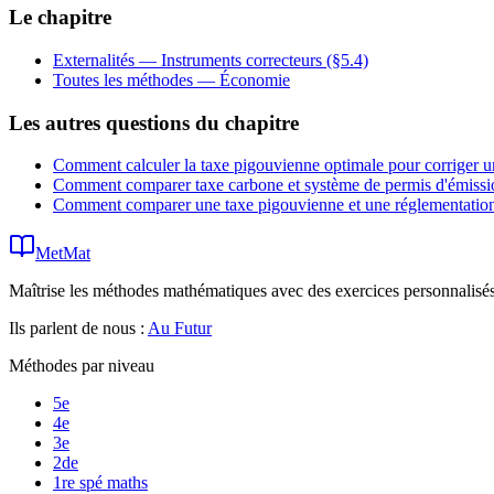
Le chapitre
Externalités — Instruments correcteurs (§5.4)
Toutes les méthodes —
Économie
Les autres questions du chapitre
Comment calculer la taxe pigouvienne optimale pour corriger un
Comment comparer taxe carbone et système de permis d'émissi
Comment comparer une taxe pigouvienne et une réglementation p
MetMat
Maîtrise les méthodes mathématiques avec des exercices personnalisés 
Ils parlent de nous :
Au Futur
Méthodes par niveau
5e
4e
3e
2de
1re spé maths