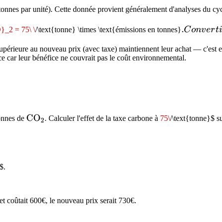
onnes par unité). Cette donnée provient généralement d'analyses du cycle
.
.
O}_2 = 75\ \
/\text{tonne} \times \text{émissions en tonnes}
C
o
n
v
er
t
Convertir
upérieure au nouveau prix (avec taxe) maintiennent leur achat — c'est eff
en euros
ce car leur bénéfice ne couvrait pas le coût environnemental.
si
nécessaire
(
rox
\mathrm{CO_2}
C
O
onnes de
. Calculer l'effet de la taxe carbone à
75\
/\text{tonne}$ su
2
$.
et coûtait 600€, le nouveau prix serait 730€.