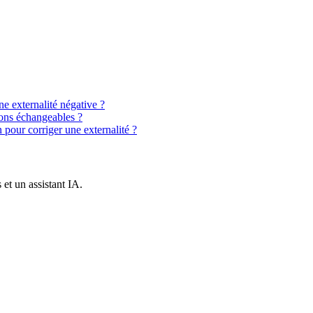
e externalité négative ?
ons échangeables ?
our corriger une externalité ?
et un assistant IA.