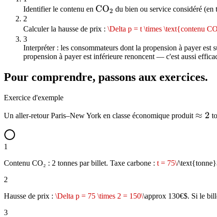
\mathrm{CO_2}
C
O
Identifier le contenu en
du bien ou service considéré (en t
2
2
Calculer la hausse de prix :
\Delta p = t \times \text{contenu C
3
Interpréter : les consommateurs dont la propension à payer est s
propension à payer est inférieure renoncent — c'est aussi effica
Pour comprendre, passons aux exercices.
Exercice d'exemple
\app
≈
2
Un aller-retour Paris–New York en classe économique produit
t
2
1
Contenu CO₂ : 2 tonnes par billet. Taxe carbone :
t = 75\
/\text{tonne}
2
Hausse de prix :
\Delta p = 75 \times 2 = 150\
\approx 130€$. Si le bill
3