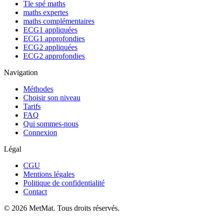
Tle spé maths
maths expertes
maths complémentaires
ECG1 appliquées
ECG1 approfondies
ECG2 appliquées
ECG2 approfondies
Navigation
Méthodes
Choisir son niveau
Tarifs
FAQ
Qui sommes-nous
Connexion
Légal
CGU
Mentions légales
Politique de confidentialité
Contact
©
2026
MetMat. Tous droits réservés.