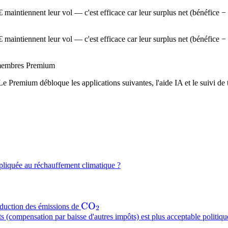
maintiennent leur vol — c'est efficace car leur surplus net (bénéfice − c
maintiennent leur vol — c'est efficace car leur surplus net (bénéfice − c
x membres Premium
Le Premium débloque les applications suivantes, l'aide IA et le suivi de t
liquée au réchauffement climatique ?
\mathrm{CO_2}
C
O
réduction des émissions de
2
s (compensation par baisse d'autres impôts) est plus acceptable politiq