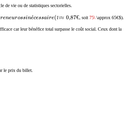
 de vie ou de statistiques sectorielles.
ˊ
(
\approx
≈
0
,
87€
i
r
e
n
e
u
r
oss
in
e
cess
ai
r
e
1\
, soit
75\
\approx 65€$).
0{,}87€
icace car leur bénéfice total surpasse le coût social. Ceux dont la
r le prix du billet.