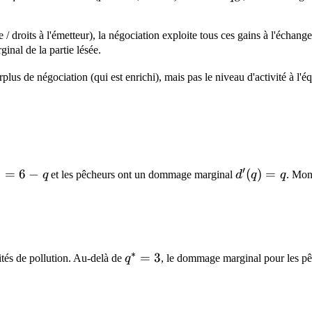
 / droits à l'émetteur), la négociation exploite tous ces gains à l'échang
inal de la partie lésée.
plus de négociation (qui est enrichi), mais pas le niveau d'activité à l'équ
′
(q)
)
=
6
−
d'(q)
(
)
=
q
et les pêcheurs ont un dommage marginal
d
q
q
. Mon
-
= q
∗
q^*
=
3
tés de pollution. Au-delà de
q
, le dommage marginal pour les pêch
= 3