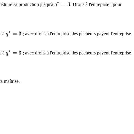
∗
q^*
=
3
q
 réduire sa production jusqu'à
q
. Droits à l'entreprise : pour
= 3
>
3
∗
q^*
=
3
qu'à
q
; avec droits à l'entreprise, les pêcheurs payent l'entreprise
= 3
∗
q^*
=
3
qu'à
q
; avec droits à l'entreprise, les pêcheurs payent l'entreprise
= 3
a maîtrise.