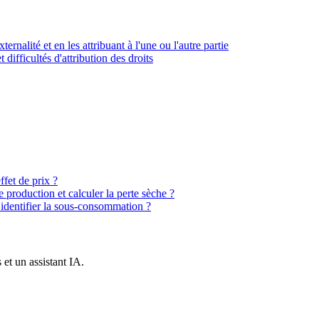
ternalité et en les attribuant à l'une ou l'autre partie
t difficultés d'attribution des droits
ffet de prix ?
production et calculer la perte sèche ?
identifier la sous-consommation ?
et un assistant IA.