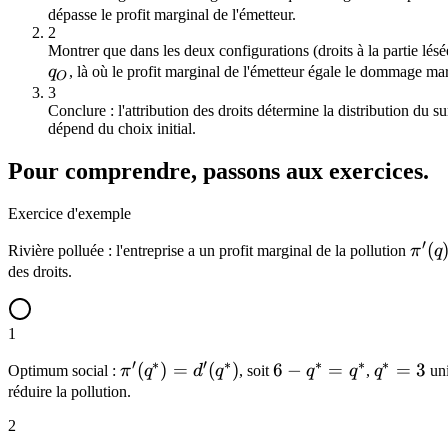
dépasse le profit marginal de l'émetteur.
2
Montrer que dans les deux configurations (droits à la partie lésée
q_O
q
, là où le profit marginal de l'émetteur égale le dommage marg
O
3
Conclure : l'attribution des droits détermine la distribution du sur
dépend du choix initial.
Pour comprendre, passons aux exercices.
Exercice d'exemple
′
\pi'
(
Rivière polluée : l'entreprise a un profit marginal de la pollution
π
q
= 6 
des droits.
q
1
′
∗
′
∗
∗
∗
∗
\pi'(q^*)
(
)
=
(
)
6 -
6
−
=
q^*
=
3
Optimum social :
π
q
d
q
, soit
q
q
,
q
uni
=
q^*
= 3
réduire la pollution.
d'(q^*)
=
2
q^*