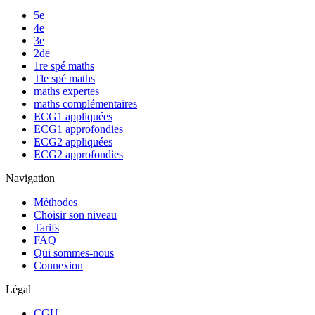
5e
4e
3e
2de
1re spé maths
Tle spé maths
maths expertes
maths complémentaires
ECG1 appliquées
ECG1 approfondies
ECG2 appliquées
ECG2 approfondies
Navigation
Méthodes
Choisir son niveau
Tarifs
FAQ
Qui sommes-nous
Connexion
Légal
CGU