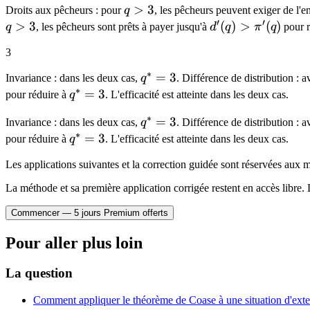
q
>
3
Droits aux pêcheurs : pour
q
, les pêcheurs peuvent exiger de l'e
′
′
>
>
3
d'(q)
(
)
>
(
)
q
, les pêcheurs sont prêts à payer jusqu'à
d
q
π
q
pour r
3
>
3
\pi'(q)
∗
q^*
=
3
Invariance : dans les deux cas,
q
. Différence de distribution : 
∗
= 3
q^*
=
3
pour réduire à
q
. L'efficacité est atteinte dans les deux cas.
= 3
∗
q^*
=
3
Invariance : dans les deux cas,
q
. Différence de distribution : 
∗
= 3
q^*
=
3
pour réduire à
q
. L'efficacité est atteinte dans les deux cas.
= 3
Les applications suivantes et la correction guidée sont réservées au
La méthode et sa première application corrigée restent en accès libre. 
Commencer — 5 jours Premium offerts
Pour aller plus loin
La question
Comment appliquer le théorème de Coase à une situation d'exter