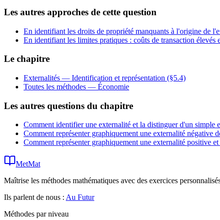
Les autres approches de cette question
En identifiant les droits de propriété manquants à l'origine de l'ex
En identifiant les limites pratiques : coûts de transaction élevés e
Le chapitre
Externalités — Identification et représentation (§5.4)
Toutes les méthodes —
Économie
Les autres questions du chapitre
Comment identifier une externalité et la distinguer d'un simple e
Comment représenter graphiquement une externalité négative de 
Comment représenter graphiquement une externalité positive et 
MetMat
Maîtrise les méthodes mathématiques avec des exercices personnalisés 
Ils parlent de nous :
Au Futur
Méthodes par niveau