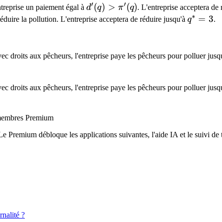
′
′
d'(q)
(
)
>
(
)
ntreprise un paiement égal à
d
q
π
q
. L'entreprise acceptera de
∗
>
q^*
=
3
éduire la pollution. L'entreprise acceptera de réduire jusqu'à
q
.
\pi'(q)
= 3
avec droits aux pêcheurs, l'entreprise paye les pêcheurs pour polluer jus
avec droits aux pêcheurs, l'entreprise paye les pêcheurs pour polluer jus
x membres Premium
Le Premium débloque les applications suivantes, l'aide IA et le suivi de t
nalité ?