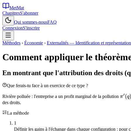
MetMat
Chapitres
S'abonner
Qui sommes-nous
FAQ
Connexion
S'inscrire
Méthodes
›
Économie
›
Externalités — Identification et représentation
Comment appliquer le théorème d
En montrant que l'attribution des droits (q
Que ferais-tu face à un exercice de ce type ?
′
\pi'
(
Rivière polluée : l'entreprise a un profit marginal de la pollution
π
q
= 6 
des droits.
q
La méthode
1
Définir les gains à l'échange dans chaque configuration : pour c