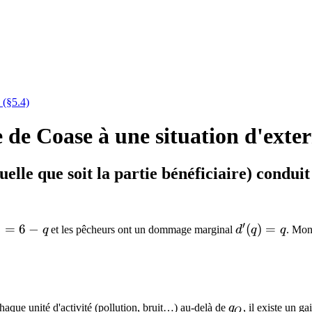
 (§5.4)
e Coase à une situation d'exter
uelle que soit la partie bénéficiaire) condu
′
(q)
)
=
6
−
d'(q)
(
)
=
q
et les pêcheurs ont un dommage marginal
d
q
q
. Mon
-
= q
q_O
haque unité d'activité (pollution, bruit…) au-delà de
q
, il existe un 
O