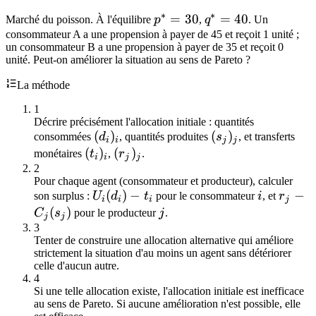
∗
∗
p^*
=
30
q^*
=
40
Marché du poisson. À l'équilibre
p
,
q
. Un
=
=
consommateur A a une propension à payer de 45 et reçoit 1 unité ;
un consommateur B a une propension à payer de 35 et reçoit 0
30
40
unité. Peut-on améliorer la situation au sens de Pareto ?
La méthode
1
Décrire précisément l'allocation initiale : quantités
(d_i)_i
(
)
(s_j)_j
(
)
consommées
d
, quantités produites
s
, et transferts
i
i
j
j
(t_i)_i
(
)
(r_j)_j
(
)
monétaires
t
,
r
.
i
i
j
j
2
Pour chaque agent (consommateur et producteur), calculer
U_i(d_i)
(
)
−
i
r_j -
−
son surplus :
U
d
t
pour le consommateur
i
, et
r
i
i
i
j
- t_i
C_j(s_
(
)
j
C
s
pour le producteur
j
.
j
j
3
Tenter de construire une allocation alternative qui améliore
strictement la situation d'au moins un agent sans détériorer
celle d'aucun autre.
4
Si une telle allocation existe, l'allocation initiale est inefficace
au sens de Pareto. Si aucune amélioration n'est possible, elle