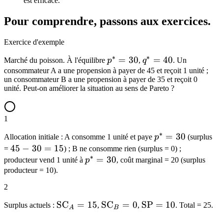
est efficace.
Pour comprendre, passons aux exercices.
Exercice d'exemple
∗
∗
p^*
=
30
q^*
=
40
Marché du poisson. À l'équilibre
p
,
q
. Un
=
=
consommateur A a une propension à payer de 45 et reçoit 1 unité ;
un consommateur B a une propension à payer de 35 et reçoit 0
30
40
unité. Peut-on améliorer la situation au sens de Pareto ?
1
∗
p^*
=
30
Allocation initiale : A consomme 1 unité et paye
p
(surplus
=
45-
45
−
30
=
15
=
) ; B ne consomme rien (surplus = 0) ;
∗
30
30
p^*
=
30
producteur vend 1 unité à
p
, coût marginal = 20 (surplus
=
=
producteur = 10).
15
30
2
\mathrm{SC}_A
SC
=
15
\mathrm{SC}_B
SC
=
0
\mathrm{SP}
SP
=
10
Surplus actuels :
,
,
. Total = 25.
A
B
= 15
= 0
= 10