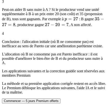
3
Peut-on aider B sans nuire à A ? Si le producteur vend une unité
supplémentaire à B à un prix entre 20 (son coût) et 35 (propension
p
=
27
35
35
−
de B), tous sont gagnants. Par exemple à
p
: B gagne
=
-
27
=
8
27-
27
−
20
=
7
, producteur gagne
, A non affecté.
27
27
20
4
=
=
8
7
Conclusion : l'allocation initiale (où B ne consomme pas) est
inefficace au sens de Pareto car une amélioration parétienne existe.
L'allocation où B ne consomme pas est Pareto inefficace : il est
possible d'améliorer le bien-être de B et du producteur sans nuire à
A.
Les applications suivantes et la correction guidée sont réservées aux
membres Premium
La méthode et sa première application corrigée restent en accès libre.
Le Premium débloque les applications suivantes, l'aide IA et le suivi
de ta maîtrise.
Commencer — 5 jours Premium offerts