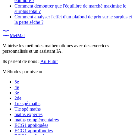
équilibre ?
Comment démontrer que l'équilibre de marché maximise le
surplus total ?
Comment analyser l'effet d'un plafond de prix sur le surplus et
la perte sèche ?
MetMat
Maîtrise les méthodes mathématiques avec des exercices
personnalisés et un assistant IA.
Ils parlent de nous :
Au Futur
Méthodes par niveau
5e
4e
3e
2de
1re spé maths
Tle spé maths
maths expertes
maths complémentaires
ECG1 appliquées
ECG1 approfondies