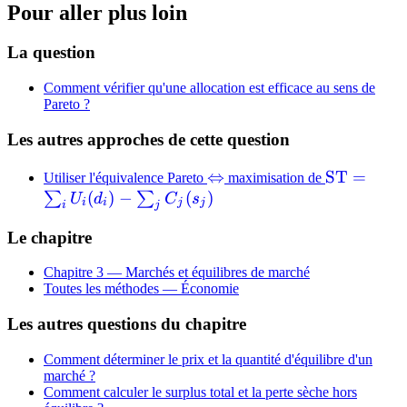
Pour aller plus loin
La question
Comment vérifier qu'une allocation est efficace au sens de
Pareto ?
Les autres approches de cette question
\Leftrightarrow
⇔
\mathrm{
ST
=
Utiliser l'équivalence Pareto
maximisation de
(
)
−
(
)
= \sum_i
∑
∑
U
d
C
s
i
i
j
j
i
j
U_i(d_i) -
Le chapitre
\sum_j
C_j(s_j)
Chapitre 3 — Marchés et équilibres de marché
Toutes les méthodes —
Économie
Les autres questions du chapitre
Comment déterminer le prix et la quantité d'équilibre d'un
marché ?
Comment calculer le surplus total et la perte sèche hors