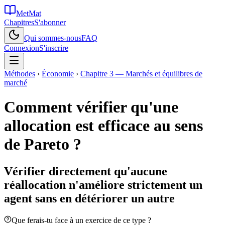
MetMat
Chapitres
S'abonner
Qui sommes-nous
FAQ
Connexion
S'inscrire
Méthodes
›
Économie
›
Chapitre 3 — Marchés et équilibres de
marché
Comment vérifier qu'une
allocation est efficace au sens
de Pareto ?
Vérifier directement qu'aucune
réallocation n'améliore strictement un
agent sans en détériorer un autre
Que ferais-tu face à un exercice de ce type ?