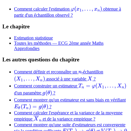
\varphi(x_1,
(
,
…
,
)
Comment calculer l'estimation
φ
x
x
obtenue à
1
n
\dots, x_n)
partir d'un échantillon observé ?
Le chapitre
Estimation statistique
Toutes les méthodes —
ECG 2ème année Maths
Approfondies
Les autres questions du chapitre
n
(X_1,
Comment définir et reconnaître un
n
-échantillon
\dots,
(
,
…
,
)
X
X
X
associé à une variable
X
?
1
n
X_n)
T_n =
=
(
,
…
,
)
Comment construire un estimateur
T
φ
X
X
1
n
n
\varphi(X_1,
g(\theta)
(
)
d'un paramètre
g
θ
?
\dots, X_n)
E
Comment montrer qu'un estimateur est sans biais en vérifiant
(
)
=
(
)
= 
E
T
g
θ
?
θ
n
Comment calculer l'espérance et la variance de la moyenne
\overline{X}_n
empirique
X
et de la variance empirique ?
n
Comment montrer qu'une suite d'estimateurs est convergente
E(T_n)\to
(
)
→
(
)
V(T_n)\to
(
)
→
0
via la condition suffisante
et