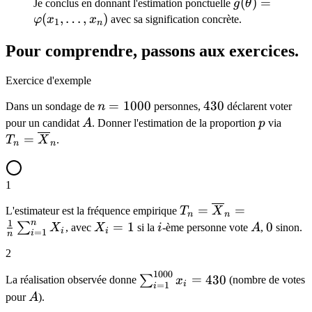
\widehat{g(\
(
)
=
Je conclus en donnant l'estimation ponctuelle
g
θ
= \varphi(x_
(
,
…
,
)
φ
x
x
avec sa signification concrète.
1
n
\dots, x_n)
Pour comprendre, passons aux exercices.
Exercice d'exemple
n =
=
1000
430
430
Dans un sondage de
n
personnes,
déclarent voter
1000
A
p
T_n 
pour un candidat
A
. Donner l'estimation de la proportion
p
via
\ove
=
T
X
.
n
n
1
T_n =
=
=
L'estimateur est la fréquence empirique
T
X
n
n
n
1
\overline{X}_n
X_i
=
1
i
A
0
0
∑
X
, avec
X
si la
i
-ème personne vote
A
,
sinon.
i
i
=
1
i
n
= \frac{1}{n}
=
2
\sum_{i=1}^n
1
X_i
1000
\sum_{i=1}^{1000}
=
430
∑
La réalisation observée donne
x
(nombre de votes
i
=
1
i
x_i = 430
A
pour
A
).