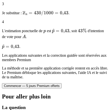
3
\overline{x}_n
=
430/1000
=
0
,
43
Je substitue :
x
.
n
= 430 / 1000
4
= 0{,}43
p
\widehat{p}
=
0
,
43
43\%
43%
L'estimation ponctuelle de
p
est
p
, soit
d'intention
= 0{,}43
A
de vote pour
A
.
\widehat{p}
=
0
,
43
p
.
= 0{,}43
Les applications suivantes et la correction guidée sont réservées aux
membres Premium
La méthode et sa première application corrigée restent en accès libre.
Le Premium débloque les applications suivantes, l'aide IA et le suivi
de ta maîtrise.
Commencer — 5 jours Premium offerts
Pour aller plus loin
La question