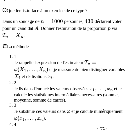
x_n
Que ferais-tu face à un exercice de ce type ?
n =
=
1000
430
430
Dans un sondage de
n
personnes,
déclarent voter
1000
A
p
T_n 
pour un candidat
A
. Donner l'estimation de la proportion
p
via
\ove
=
T
X
.
n
n
La méthode
1
T_n =
=
Je rappelle l'expression de l'estimateur
T
n
\varphi(X_1,
(
,
…
,
)
X
φ
X
X
et je m'assure de bien distinguer variables
1
n
\dots, X_n)
x_i
X
et réalisations
x
.
i
i
2
x_1,
,
…
,
Je lis dans l'énoncé les valeurs observées
x
x
et je
1
n
\dots,
calcule les statistiques intermédiaires nécessaires (somme,
moyenne, somme de carrés).
x_n
3
\varphi
\v
Je substitue ces valeurs dans
φ
et je calcule numériquement
\do
(
,
…
,
)
φ
x
x
.
1
n
4