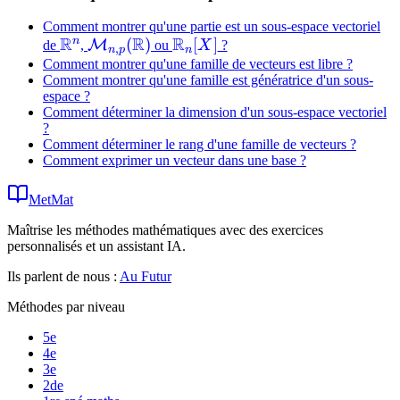
Comment montrer qu'une partie est un sous-espace vectoriel
R
R
R
n
\mathbb{R}^n
\mathcal{M}_{n,p}
(
)
\mathbb{R}_n[X]
[
]
M
de
,
ou
X
?
,
n
p
n
(\mathbb{R})
Comment montrer qu'une famille de vecteurs est libre ?
Comment montrer qu'une famille est génératrice d'un sous-
espace ?
Comment déterminer la dimension d'un sous-espace vectoriel
?
Comment déterminer le rang d'une famille de vecteurs ?
Comment exprimer un vecteur dans une base ?
MetMat
Maîtrise les méthodes mathématiques avec des exercices
personnalisés et un assistant IA.
Ils parlent de nous :
Au Futur
Méthodes par niveau
5e
4e
3e
2de