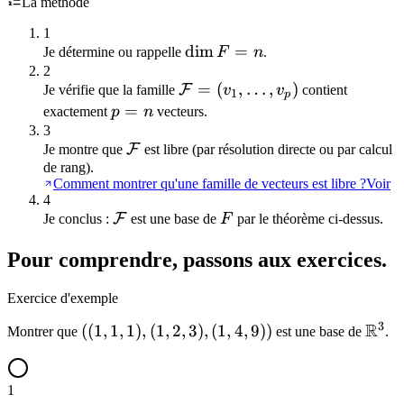
La méthode
1),
(1,
1
2,
\dim
dim
=
Je détermine ou rappelle
F
n
.
3),
F =
2
\mathcal{F}
=
(
,
…
,
)
(1,
F
Je vérifie que la famille
v
v
contient
n
1
p
= (v_1,
p
=
4,
exactement
p
n
vecteurs.
\ldots, v_p)
=
3
9))
\mathcal{F}
F
Je montre que
est libre (par résolution directe ou par calcul
n
de rang).
Comment montrer qu'une famille de vecteurs est libre ?
Voir
4
\mathcal{F}
F
F
Je conclus :
est une base de
F
par le théorème ci-dessus.
Pour comprendre, passons aux exercices.
Exercice d'exemple
3
R
((1,
((
1
,
1
,
1
)
,
(
1
,
2
,
3
)
,
(
1
,
4
,
9
))
\ma
Montrer que
est une base de
.
1,
1),
1
(1,