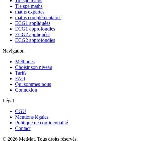
1re spé maths
Tle spé maths
maths expertes
maths complémentaires
ECG1 appliquées
ECG1 approfondies
ECG2 appliquées
ECG2 approfondies
Navigation
Méthodes
Choisir son niveau
Tarifs
FAQ
Qui sommes-nous
Connexion
Légal
CGU
Mentions légales
Politique de confidentialité
Contact
©
2026
MetMat. Tous droits réservés.