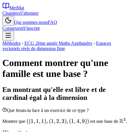
MetMat
Chapitres
S'abonner
Qui sommes-nous
FAQ
Connexion
S'inscrire
Méthodes
›
ECG 2ème année Maths Appliquées
›
Espaces
vectoriels réels de dimension finie
Comment montrer qu'une
famille est une base ?
En montrant qu'elle est libre et de
cardinal égal à la dimension
Que ferais-tu face à un exercice de ce type ?
3
R
((1,
((
1
,
1
,
1
)
,
(
1
,
2
,
3
)
,
(
1
,
4
,
9
))
\ma
Montrer que
est une base de
.
1,