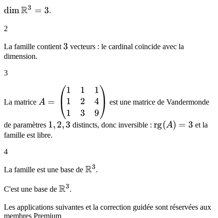
2,
3
R
\dim
dim
=
3
.
3),
\mathbb{R}^3
(1,
2
= 3
4,
3
3
La famille contient
vecteurs : le cardinal coïncide avec la
9))
dimension.
3
1
1
1
A =
1
2
4
\begin{pmatrix}
=
La matrice
A
est une matrice de Vandermonde
1 & 1 & 1 \\ 1 &
1
3
9
2 & 4 \\ 1 & 3 &
1,
1
,
2
,
3
\mathrm{rg}
rg
(
)
=
3
de paramètres
distincts, donc inversible :
A
et la
9 \end{pmatrix}
2,
(A) = 3
famille est libre.
3
4
3
R
\mathbb{R}^3
La famille est une base de
.
3
R
\mathbb{R}^3
C'est une base de
.
Les applications suivantes et la correction guidée sont réservées aux
membres Premium