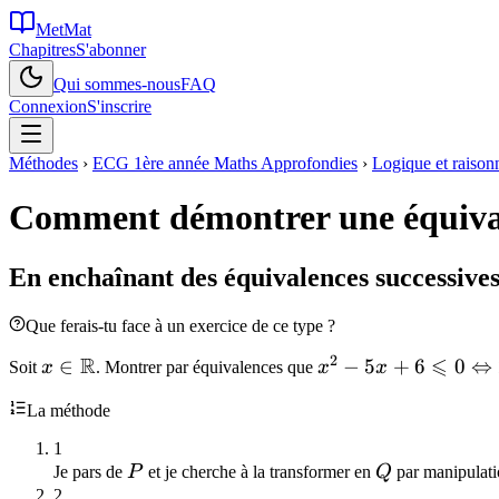
MetMat
Chapitres
S'abonner
Qui sommes-nous
FAQ
Connexion
S'inscrire
Méthodes
›
ECG 1ère année Maths Approfondies
›
Logique et raiso
Comment démontrer une équiva
En enchaînant des équivalences successive
Que ferais-tu face à un exercice de ce type ?
2
R
⩽
x \in
∈
x^2 - 5x + 6
−
5
+
6
0
⇔
Soit
x
. Montrer par équivalences que
x
x
\mathbb{R}
\leqslant 0
La méthode
\Leftrightarrow
2 \leqslant x
1
\leqslant 3
P
Q
Je pars de
P
et je cherche à la transformer en
Q
par manipulatio
2