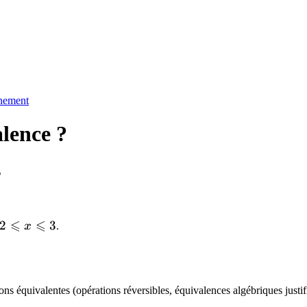
nnement
lence ?
s
⩽
⩽
2
3
x
.
ns équivalentes (opérations réversibles, équivalences algébriques justif