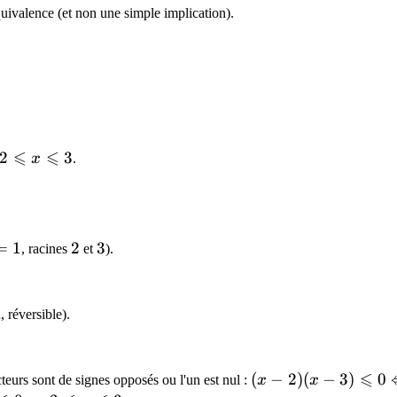
quivalence (et non une simple implication).
rrow
⩽
⩽
2
3
x
.
lta
=
1
2
2
3
3
, racines
et
).
1
, réversible).
⩽
(x-2)(x-
(
−
2
)
(
−
3
)
0
cteurs sont de signes opposés ou l'un est nul :
x
x