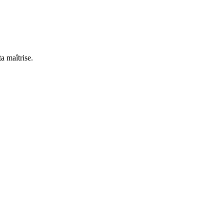
2\leqslant
0 \text{ et
} x-
3\geqslant
0)
a maîtrise.