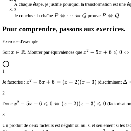
À chaque étape, je justifie pourquoi la transformation est une é
3
P
⇔
⋯
⇔
P
⇔
Je conclus : la chaîne
P
Q
prouve
P
Q
.
\Leftrightarrow
\Leftrighta
Pour comprendre, passons aux exercices.
\dots
Q
\Leftrightarrow
Exercice d'exemple
Q
2
R
⩽
x \in
∈
x^2 - 5x + 6
−
5
+
6
0
⇔
Soit
x
. Montrer par équivalences que
x
x
\mathbb{R}
\leqslant 0
\Leftrightarrow
1
2 \leqslant x
\leqslant 3
2
x^2
−
5
+
6
=
(
−
2
)
(
−
3
)
\De
Δ
Je factorise :
x
x
x
x
(discriminant
-
= 
2
5x
+ 6
2
⩽
⩽
x^2-5x+6
−
5
+
6
0
⇔
(
−
2
)
(
−
3
)
0
Donc
x
x
x
x
(factorisation
=
\leqslant 0
3
(x-
\Leftrightarrow
2)
(x-2)(x-
Un produit de deux facteurs est négatif ou nul si et seulement si les fa
(x-
3)\leqslant 0
2