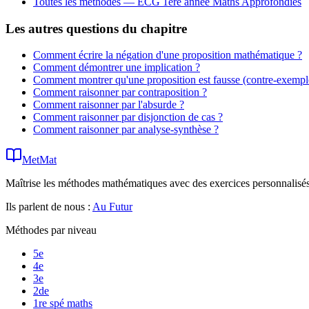
Toutes les méthodes —
ECG 1ère année Maths Approfondies
Les autres questions du chapitre
Comment écrire la négation d'une proposition mathématique ?
Comment démontrer une implication ?
Comment montrer qu'une proposition est fausse (contre-exempl
Comment raisonner par contraposition ?
Comment raisonner par l'absurde ?
Comment raisonner par disjonction de cas ?
Comment raisonner par analyse-synthèse ?
MetMat
Maîtrise les méthodes mathématiques avec des exercices personnalisés 
Ils parlent de nous :
Au Futur
Méthodes par niveau
5e
4e
3e
2de
1re spé maths