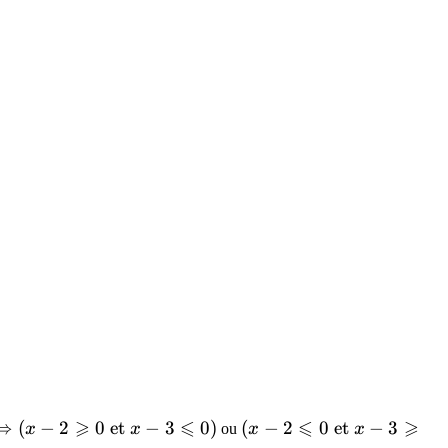
⩾
⩽
⩽
⩾
⇔
(
−
2
0
et
−
3
0
)
(x-
(
−
2
0
et
−
3
x
x
ou
x
x