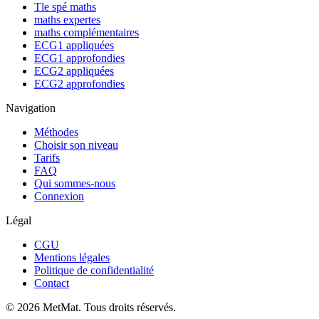
Tle spé maths
maths expertes
maths complémentaires
ECG1 appliquées
ECG1 approfondies
ECG2 appliquées
ECG2 approfondies
Navigation
Méthodes
Choisir son niveau
Tarifs
FAQ
Qui sommes-nous
Connexion
Légal
CGU
Mentions légales
Politique de confidentialité
Contact
©
2026
MetMat. Tous droits réservés.