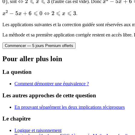
⩽
⩽
0
)
\Leftrightarrow
⇔
2
3
x^2-
−
5
+
6
, soit
x
(l'autre cas est vide). Donc
x
x
3)
2 \leqslant x
5x+6\leqsla
2
⩽
⩽
⩽
x^2-
−
5
+
6
0
⇔
2
3
x
x
x
.
\leqslant 3
0
5x+6\leqslant
\Leftrightar
Les applications suivantes et la correction guidée sont réservées au
0
2\leqslant
\Leftrightarrow
La méthode et sa première application corrigée restent en accès libre. 
x\leqslant 3
2\leqslant
Commencer — 5 jours Premium offerts
x\leqslant 3
Pour aller plus loin
La question
Comment démontrer une équivalence ?
Les autres approches de cette question
En prouvant séparément les deux implications réciproques
Le chapitre
Logique et raisonnement