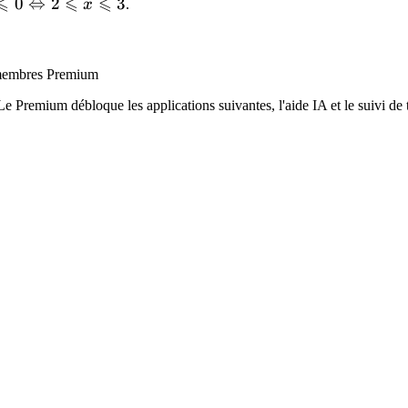
⩽
⩽
⩽
3)\leqslant 0
0
⇔
2
3
x
.
\Leftrightarrow
nt
(x-2\geqslant 0
\text{ et } x-
row
x membres Premium
3\leqslant 0)
Le Premium débloque les applications suivantes, l'aide IA et le suivi de t