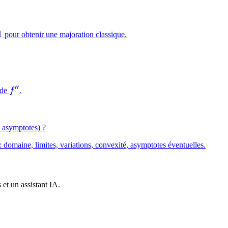
1
pour obtenir une majoration classique.
′′
f''
 de
f
.
, asymptotes) ?
 domaine, limites, variations, convexité, asymptotes éventuelles.
et un assistant IA.