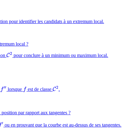
hcal{C}^1
ition pour identifier les candidats à un extremum local.
xtremum local ?
2
\mathcal{C}^2
C
tion
pour conclure à un minimum ou maximum local.
′′
2
f''
f
\mathcal{C}^2
C
e
f
lorsque
f
est de classe
.
 position par rapport aux tangentes ?
′
f'
f
ou en prouvant que la courbe est au-dessus de ses tangentes.