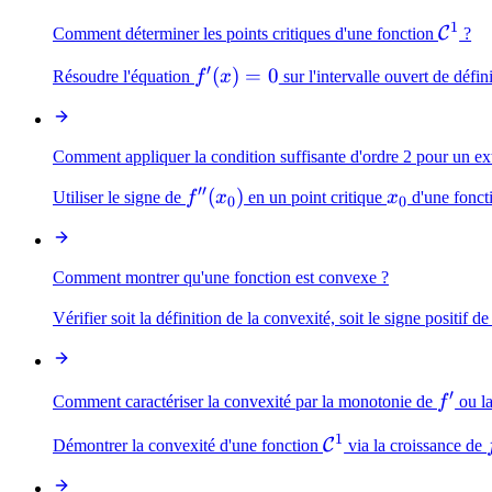
1
\mat
C
Comment déterminer les points critiques d'une fonction
?
′
f'(x)=0
(
)
=
0
Résoudre l'équation
f
x
sur l'intervalle ouvert de défin
Comment appliquer la condition suffisante d'ordre 2 pour un e
′′
f''(x_0)
(
)
x_0
Utiliser le signe de
f
x
en un point critique
x
d'une fonc
0
0
Comment montrer qu'une fonction est convexe ?
Vérifier soit la définition de la convexité, soit le signe positif d
′
f'
Comment caractériser la convexité par la monotonie de
f
ou la
1
\mathcal{C}^1
C
Démontrer la convexité d'une fonction
via la croissance de