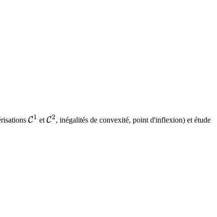
1
2
\mathcal{C}^1
\mathcal{C}^2
C
C
érisations
et
, inégalités de convexité, point d'inflexion) et étude