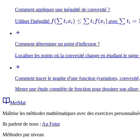
Comment appliquer une inégalité de convexité ?
f(\sum
(
)
≤
(
)
\sum
=
∑
∑
∑
Utiliser l'inégalité
f
t
x
t
f
x
avec
t
i
i
i
i
i
t_i
t_i =
x_i)
1
\leq
Comment déterminer un point d'inflexion ?
\sum
Localiser les points où la convexité change en étudiant le signe
t_i
f(x_i)
Comment tracer le graphe d'une fonction (variations, convexité
Mener une étude complète de fonction pour dessiner son allure :
MetMat
Maîtrise les méthodes mathématiques avec des exercices personnalisés 
Ils parlent de nous :
Au Futur
Méthodes par niveau