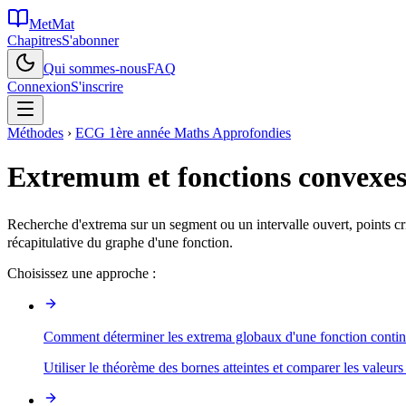
MetMat
Chapitres
S'abonner
Qui sommes-nous
FAQ
Connexion
S'inscrire
Méthodes
›
ECG 1ère année Maths Approfondies
Extremum et fonctions convexe
Recherche d'extrema sur un segment ou un intervalle ouvert, points crit
récapitulative du graphe d'une fonction.
Choisissez une approche :
Comment déterminer les extrema globaux d'une fonction contin
Utiliser le théorème des bornes atteintes et comparer les valeurs