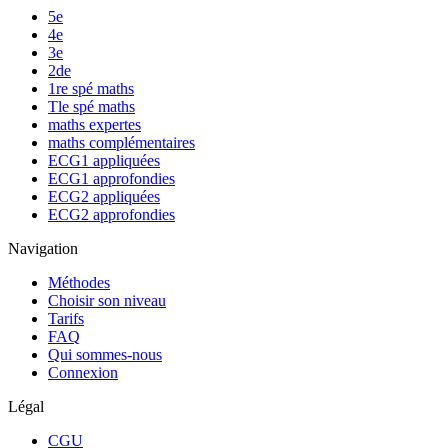
5e
4e
3e
2de
1re spé maths
Tle spé maths
maths expertes
maths complémentaires
ECG1 appliquées
ECG1 approfondies
ECG2 appliquées
ECG2 approfondies
Navigation
Méthodes
Choisir son niveau
Tarifs
FAQ
Qui sommes-nous
Connexion
Légal
CGU