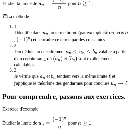
=
≥
1
Étudier la limite de
u
pour
n
.
n
{n}
1
n
La méthode
1
u_n
\sin
sin
\cos
cos
J'identifie dans
u
un terme borné (par exemple
n
,
n
n
n
n
n
(-1)^n
(
−
1
)
,
) et j'encadre ce terme par des constantes.
2
a_n\le
≤
≤
J'en déduis un encadrement
a
u
b
valable à partir
n
n
n
u_n\le
(a_n)
(
)
(b_n)
(
)
d'un certain rang, où
a
et
b
sont explicitement
n
n
b_n
calculables.
3
a_n
b_n
\ell
ℓ
Je vérifie que
a
et
b
tendent vers la même limite
et
n
n
u_n\to\e
→
ℓ
j'applique le théorème des gendarmes pour conclure
u
.
n
Pour comprendre, passons aux exercices.
Exercice d'exemple
n
(
−
1
)
u_n=\dfrac{(-1)^n}
n\ge
=
≥
1
Étudier la limite de
u
pour
n
.
n
{n}
1
n