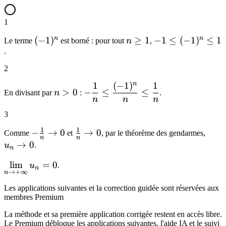
1
n
n
(-1)^n
(
−
1
)
n\ge
≥
1
-1\le
−
1
≤
(
−
1
)
≤
1
Le terme
est borné : pour tout
n
,
1
(-1)^n\le
.
1
2
n
1
(
−
1
)
1
n>0
-\dfrac{1}
>
0
−
≤
≤
En divisant par
n
:
.
{n}\le
n
n
n
\dfrac{(-1)^n}
3
{n}\le
1
1
-
−
→
0
\frac{1}
→
0
u_n\
\dfrac{1}{n}
Comme
et
, par le théorème des gendarmes,
n
n
\frac{1}
{n}\to
0
→
0
u
.
n
{n}\to
0
\displaystyle\lim_{n\to+\infty}
lim
=
0
u
.
0
n
→
+
∞
n
u_n = 0
Les applications suivantes et la correction guidée sont réservées aux
membres Premium
La méthode et sa première application corrigée restent en accès libre.
Le Premium débloque les applications suivantes, l'aide IA et le suivi