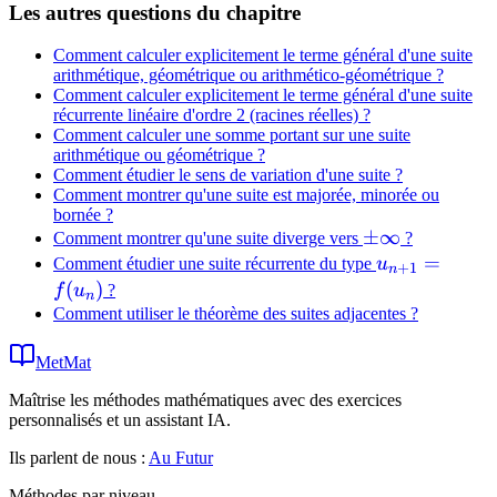
Les autres questions du chapitre
Comment calculer explicitement le terme général d'une suite
arithmétique, géométrique ou arithmético-géométrique ?
Comment calculer explicitement le terme général d'une suite
récurrente linéaire d'ordre 2 (racines réelles) ?
Comment calculer une somme portant sur une suite
arithmétique ou géométrique ?
Comment étudier le sens de variation d'une suite ?
Comment montrer qu'une suite est majorée, minorée ou
bornée ?
\pm\infty
±
∞
Comment montrer qu'une suite diverge vers
?
u_{n+1}
=
Comment étudier une suite récurrente du type
u
+
1
n
= f(u_n)
(
)
f
u
?
n
Comment utiliser le théorème des suites adjacentes ?
MetMat
Maîtrise les méthodes mathématiques avec des exercices
personnalisés et un assistant IA.
Ils parlent de nous :
Au Futur
Méthodes par niveau