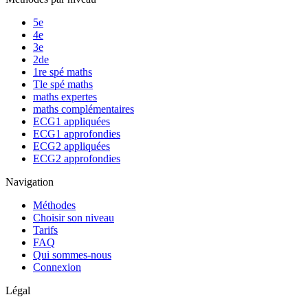
5e
4e
3e
2de
1re spé maths
Tle spé maths
maths expertes
maths complémentaires
ECG1 appliquées
ECG1 approfondies
ECG2 appliquées
ECG2 approfondies
Navigation
Méthodes
Choisir son niveau
Tarifs
FAQ
Qui sommes-nous
Connexion
Légal