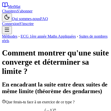
MetMat
Chapitres
S'abonner
Qui sommes-nous
FAQ
Connexion
S'inscrire
Méthodes
›
ECG 1ère année Maths Appliquées
›
Suites de nombres
réels
Comment montrer qu'une suite
converge et déterminer sa
limite ?
En encadrant la suite entre deux suites de
même limite (théorème des gendarmes)
Que ferais-tu face à un exercice de ce type ?
n
(
−
1
)
u_n=\dfrac{(-1)^n}
n\ge