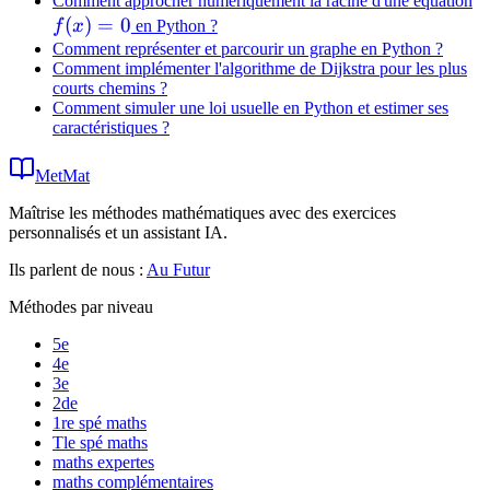
Comment approcher numériquement la racine d'une équation
(
)
=
0
f
x
en Python ?
Comment représenter et parcourir un graphe en Python ?
Comment implémenter l'algorithme de Dijkstra pour les plus
courts chemins ?
Comment simuler une loi usuelle en Python et estimer ses
caractéristiques ?
MetMat
Maîtrise les méthodes mathématiques avec des exercices
personnalisés et un assistant IA.
Ils parlent de nous :
Au Futur
Méthodes par niveau
5e
4e
3e
2de
1re spé maths
Tle spé maths
maths expertes
maths complémentaires