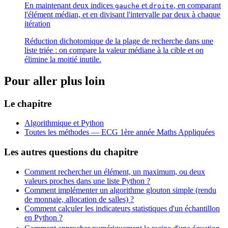
En maintenant deux indices
et
, en comparant
gauche
droite
l'élément médian, et en divisant l'intervalle par deux à chaque
itération
Réduction dichotomique de la plage de recherche dans une
liste triée : on compare la valeur médiane à la cible et on
élimine la moitié inutile.
Pour aller plus loin
Le chapitre
Algorithmique et Python
Toutes les méthodes —
ECG 1ère année Maths Appliquées
Les autres questions du chapitre
Comment rechercher un élément, un maximum, ou deux
valeurs proches dans une liste Python ?
Comment implémenter un algorithme glouton simple (rendu
de monnaie, allocation de salles) ?
Comment calculer les indicateurs statistiques d'un échantillon
en Python ?
f