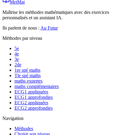
MetMat
Maîtrise les méthodes mathématiques avec des exercices
personnalisés et un assistant IA.
Ils parlent de nous :
Au Futur
Méthodes par niveau
5e
4e
3e
2de
1re spé maths
Tle spé maths
maths expertes
maths complémentaires
ECG1 appliquées
ECG1 approfondies
ECG2 appliquées
ECG2 approfondies
Navigation
Méthodes
Choisir son niveau