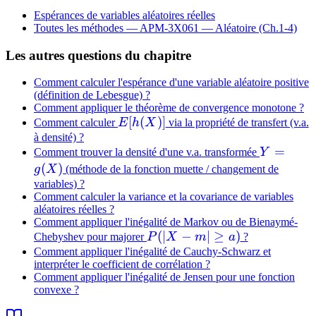
Espérances de variables aléatoires réelles
Toutes les méthodes —
APM-3X061 — Aléatoire (Ch.1-4)
Les autres questions du chapitre
Comment calculer l'espérance d'une variable aléatoire positive
(définition de Lebesgue) ?
Comment appliquer le théorème de convergence monotone ?
E[h(X)]
[
(
)]
Comment calculer
E
h
X
via la propriété de transfert (v.a.
à densité) ?
Y =
=
Comment trouver la densité d'une v.a. transformée
Y
g(X)
(
)
g
X
(méthode de la fonction muette / changement de
variables) ?
Comment calculer la variance et la covariance de variables
aléatoires réelles ?
Comment appliquer l'inégalité de Markov ou de Bienaymé-
P(|X
(
∣
−
∣
≥
)
Chebyshev pour majorer
P
X
m
a
?
- m|
Comment appliquer l'inégalité de Cauchy-Schwarz et
interpréter le coefficient de corrélation ?
\geq
Comment appliquer l'inégalité de Jensen pour une fonction
a)
convexe ?