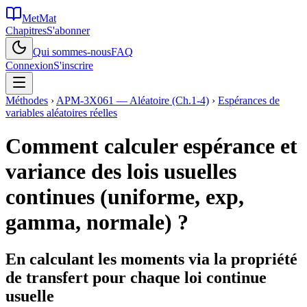
MetMat
Chapitres
S'abonner
Qui sommes-nous
FAQ
Connexion
S'inscrire
Méthodes
›
APM-3X061 — Aléatoire (Ch.1-4)
›
Espérances de
variables aléatoires réelles
Comment calculer espérance et
variance des lois usuelles
continues (uniforme, exp,
gamma, normale) ?
En calculant les moments via la propriété
de transfert pour chaque loi continue
usuelle