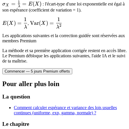
\frac{2}
1
\sigma_X
=
=
(
)
σ
E
X
: l'écart-type d'une loi exponentielle est égal à
x}\,dx = 0 + \frac{2}
X
λ
{\lambda^2} -
= \frac{1}
son espérance (coefficient de variation = 1).
{\lambda} E(X) =
\frac{1}
{\lambda}
\frac{2}{\lambda^2}
1
1
E(X) =
\mathrm{Var}
{\lambda^2}
(
)
=
Var
(
)
=
= E(X)
E
X
,
X
2
\dfrac{1}
(X) =
λ
λ
= \frac{1}
{\lambda}
\dfrac{1}
{\lambda^2}
Les applications suivantes et la correction guidée sont réservées aux
{\lambda^2}
membres Premium
La méthode et sa première application corrigée restent en accès libre.
Le Premium débloque les applications suivantes, l'aide IA et le suivi
de ta maîtrise.
Commencer — 5 jours Premium offerts
Pour aller plus loin
La question
Comment calculer espérance et variance des lois usuelles
continues (uniforme, exp, gamma, normale) ?
Le chapitre