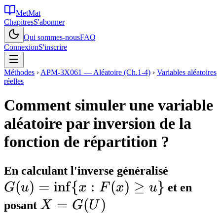
MetMat
Chapitres
S'abonner
Qui sommes-nous
FAQ
Connexion
S'inscrire
Méthodes
›
APM-3X061 — Aléatoire (Ch.1-4)
›
Variables aléatoires
réelles
Comment simuler une variable
aléatoire par inversion de la
fonction de répartition ?
G(u)
En calculant l'inverse généralisé
(
)
=
in
f
{
:
(
)
≥
}
=
G
u
x
F
x
u
et en
\inf\
X =
=
(
)
posant
X
G
U
{x :