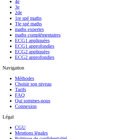
4e
3e
2de
1re spé maths
Tle spé maths
maths expertes
maths complémentaires
ECG1 appliquées
ECG1 approfondies
ECG2 appliquées
ECG2 approfondies
Navigation
Méthodes
Choisir son niveau
Tarifs
FAQ
Qui sommes-nous
Connexion
Légal
CGU
Mentions légales
Politique de confidentialité