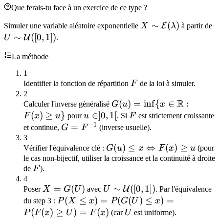
G(U)
Que ferais-tu face à un exercice de ce type ?
F(x)
X \sim
∼
(
)
U
E
Simuler une variable aléatoire exponentielle
X
λ
à partir de
\geq
\mathcal{E}
\
∼
([
0
,
1
])
U
U
.
u\}
(\lambda)
([
La méthode
1
F
Identifier la fonction de répartition
F
de la loi à simuler.
2
R
G(u) = \inf\
(
)
=
in
f
{
∈
:
Calculer l'inverse généralisé
G
u
x
{x \in
(
)
≥
}
u
∈
]
0
,
1
[
F
F
x
u
pour
u
. Si
F
est strictement croissante
−
1
\mathbb{R}
\in
G =
=
et continue,
G
F
(inverse usuelle).
: F(x) \geq
]0,1[
F^{-1}
3
G(u) \leq x
(
)
≤
⇔
(
)
≥
u\}
Vérifier l'équivalence clé :
G
u
x
F
x
u
(pour
\Leftrightarrow
le cas non-bijectif, utiliser la croissance et la continuité à droite
F
de
F
).
F(x) \geq u
4
X =
=
(
)
U \sim
∼
([
0
,
1
])
U
Poser
X
G
U
avec
U
. Par l'équivalence
G(U)
\mathcal{U}
P(X
(
≤
)
=
(
(
)
≤
)
=
du step 3 :
P
X
x
P
G
U
x
([0,1])
\leq x)
(
(
)
≥
)
=
(
)
U
P
F
x
U
F
x
(car
U
est uniforme).