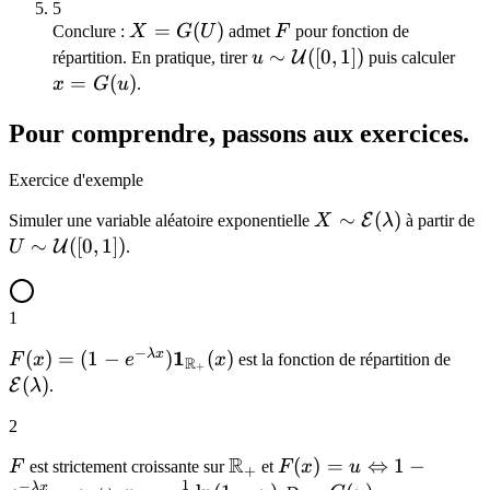
=
5
X =
=
(
)
F
Conclure :
P(G(U)
X
G
U
admet
F
pour fonction de
G(U)
u \sim
∼
([
0
,
1
])
x =
\leq x)
U
répartition. En pratique, tirer
u
puis calculer
\mathcal{U}
G(u
=
(
)
=
x
G
u
.
([0,1])
P(F(x)
Pour comprendre, passons aux exercices.
\geq
U) =
Exercice d'exemple
F(x)
X \sim
∼
(
)
U
E
Simuler une variable aléatoire exponentielle
X
λ
à partir de
\mathcal{E}
\
∼
([
0
,
1
])
U
U
.
(\lambda)
([
1
−
F(x) = (1 - e^{-\lambda
1
\ma
λ
x
(
)
=
(
1
−
)
(
)
F
x
e
x
est la fonction de répartition de
R
+
x})\mathbf{1}_{\mathbb{R}_+}
(\l
(
)
E
λ
.
(x)
2
R
F
\mathbb{R}_+
F(x) = u
(
)
=
⇔
1
−
F
est strictement croissante sur
et
F
x
u
+
1
−
λ
x