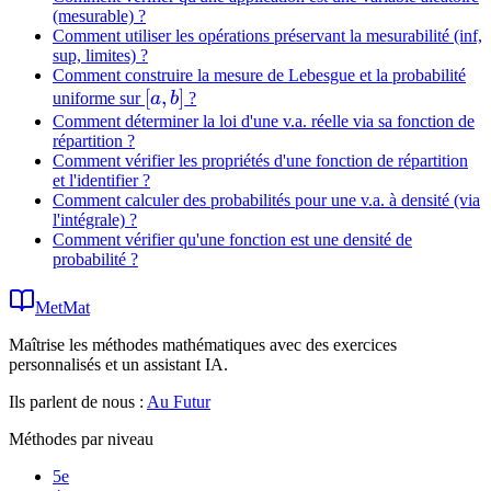
(mesurable) ?
Comment utiliser les opérations préservant la mesurabilité (inf,
sup, limites) ?
Comment construire la mesure de Lebesgue et la probabilité
[a,b]
[
,
]
uniforme sur
a
b
?
Comment déterminer la loi d'une v.a. réelle via sa fonction de
répartition ?
Comment vérifier les propriétés d'une fonction de répartition
et l'identifier ?
Comment calculer des probabilités pour une v.a. à densité (via
l'intégrale) ?
Comment vérifier qu'une fonction est une densité de
probabilité ?
MetMat
Maîtrise les méthodes mathématiques avec des exercices
personnalisés et un assistant IA.
Ils parlent de nous :
Au Futur
Méthodes par niveau
5e