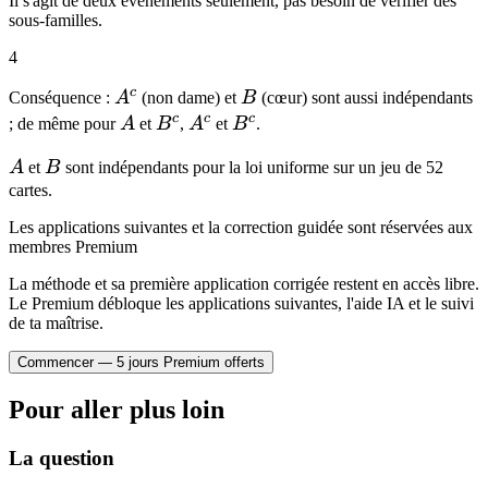
Il s'agit de deux événements seulement, pas besoin de vérifier des
B)
sous-familles.
4
c
A^c
B
Conséquence :
A
(non dame) et
B
(cœur) sont aussi indépendants
c
c
c
A
B^c
A^c
B^c
; de même pour
A
et
B
,
A
et
B
.
A
B
A
et
B
sont indépendants pour la loi uniforme sur un jeu de 52
cartes.
Les applications suivantes et la correction guidée sont réservées aux
membres Premium
La méthode et sa première application corrigée restent en accès libre.
Le Premium débloque les applications suivantes, l'aide IA et le suivi
de ta maîtrise.
Commencer — 5 jours Premium offerts
Pour aller plus loin
La question