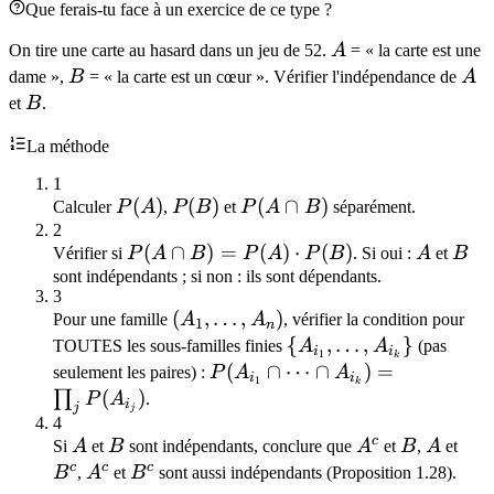
Que ferais-tu face à un exercice de ce type ?
A
On tire une carte au hasard dans un jeu de 52.
A
= « la carte est une
B
A
dame »,
B
= « la carte est un cœur ». Vérifier l'indépendance de
A
B
et
B
.
La méthode
1
P(A)
(
)
P(B)
(
)
P(A\cap
(
∩
)
Calculer
P
A
,
P
B
et
P
A
B
séparément.
B)
2
P(A\cap
(
∩
)
=
(
)
⋅
(
)
A
B
Vérifier si
P
A
B
P
A
P
B
. Si oui :
A
et
B
B) =
sont indépendants ; si non : ils sont dépendants.
3
P(A)\cdot
(A_1,
(
,
…
,
)
Pour une famille
A
A
, vérifier la condition pour
1
P(B)
n
\ldots,
\
{
,
…
,
}
TOUTES les sous-familles finies
A
A
(pas
i
i
1
k
A_n)
{A_{i_1},
P(A_{i_1}\cap\cdots\cap
(
∩
⋯
∩
)
=
seulement les paires) :
P
A
A
i
i
1
k
\ldots,
A_{i_k}) = \prod_j
(
)
∏
P
A
.
i
j
j
A_{i_k}\}
P(A_{i_j})
4
c
A
B
A^c
B
A
B^c
Si
A
et
B
sont indépendants, conclure que
A
et
B
,
A
et
c
c
c
A^c
B^c
B
,
A
et
B
sont aussi indépendants (Proposition 1.28).