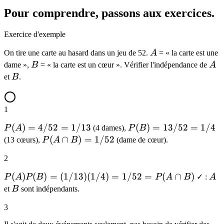
Pour comprendre, passons aux exercices.
Exercice d'exemple
A
On tire une carte au hasard dans un jeu de 52.
A
= « la carte est une
B
A
dame »,
B
= « la carte est un cœur ». Vérifier l'indépendance de
A
B
et
B
.
1
P(A)
(
)
=
4/52
=
1/13
P(B)
(
)
=
13/52
=
1/4
P
A
(4 dames),
P
B
=
=
P(A\cap
(
∩
)
=
1/52
(13 cœurs),
P
A
B
(dame de cœur).
4/52
13/52
B) =
2
=
= 1/4
1/52
1/13
P(A)P(B)
(
)
(
)
=
(
1/13
)
(
1/4
)
=
1/52
=
(
∩
)
A
P
A
P
B
P
A
B
✓ :
A
= (1/13)
B
et
B
sont indépendants.
(1/4) =
3
1/52 =
P(A\cap