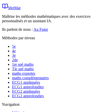
MetMat
Maîtrise les méthodes mathématiques avec des exercices
personnalisés et un assistant IA.
Ils parlent de nous :
Au Futur
Méthodes par niveau
5e
4e
3e
2de
1re spé maths
Tle spé maths
maths expertes
maths complémentaires
ECG1 appliquées
ECG1 approfondies
ECG2 appliquées
ECG2 approfondies
Navigation