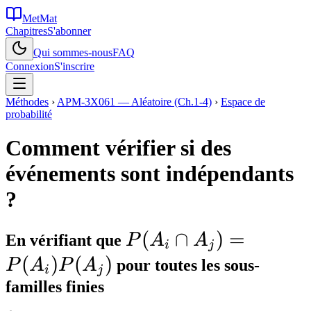
MetMat
Chapitres
S'abonner
Qui sommes-nous
FAQ
Connexion
S'inscrire
Méthodes
›
APM-3X061 — Aléatoire (Ch.1-4)
›
Espace de
probabilité
Comment vérifier si des
événements sont indépendants
?
P(A_i \cap
(
∩
)
=
En vérifiant que
P
A
A
i
j
A_j) =
(
)
(
)
P
A
P
A
pour toutes les sous-
i
j
P(A_i)P(A_j)
familles finies