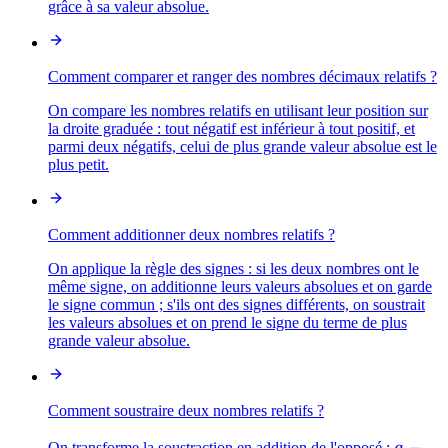
grâce à sa valeur absolue.
Comment comparer et ranger des nombres décimaux relatifs ?
On compare les nombres relatifs en utilisant leur position sur
la droite graduée : tout négatif est inférieur à tout positif, et
parmi deux négatifs, celui de plus grande valeur absolue est le
plus petit.
Comment additionner deux nombres relatifs ?
On applique la règle des signes : si les deux nombres ont le
même signe, on additionne leurs valeurs absolues et on garde
le signe commun ; s'ils ont des signes différents, on soustrait
les valeurs absolues et on prend le signe du terme de plus
grande valeur absolue.
Comment soustraire deux nombres relatifs ?
a
−
On transforme la soustraction en addition de l'opposé :
a