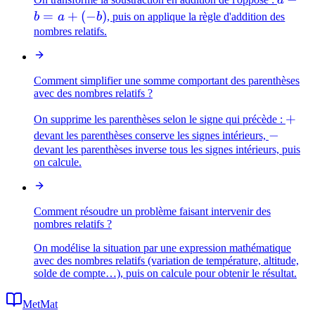
-
=
+
(
−
)
b
a
b
, puis on applique la règle d'addition des
b
nombres relatifs.
=
a
+
Comment simplifier une somme comportant des parenthèses
avec des nombres relatifs ?
(-
b)
+
+
On supprime les parenthèses selon le signe qui précède :
-
−
devant les parenthèses conserve les signes intérieurs,
devant les parenthèses inverse tous les signes intérieurs, puis
on calcule.
Comment résoudre un problème faisant intervenir des
nombres relatifs ?
On modélise la situation par une expression mathématique
avec des nombres relatifs (variation de température, altitude,
solde de compte…), puis on calcule pour obtenir le résultat.
MetMat