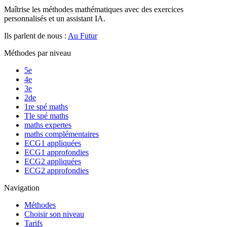
Maîtrise les méthodes mathématiques avec des exercices
personnalisés et un assistant IA.
Ils parlent de nous :
Au Futur
Méthodes par niveau
5e
4e
3e
2de
1re spé maths
Tle spé maths
maths expertes
maths complémentaires
ECG1 appliquées
ECG1 approfondies
ECG2 appliquées
ECG2 approfondies
Navigation
Méthodes
Choisir son niveau
Tarifs