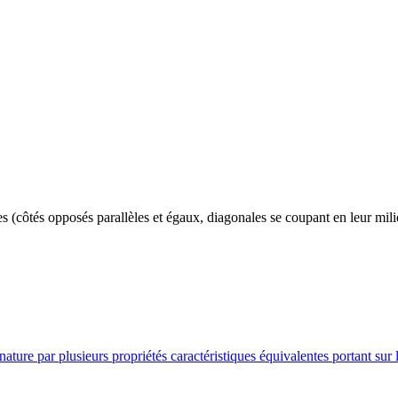
s (côtés opposés parallèles et égaux, diagonales se coupant en leur milieu
ature par plusieurs propriétés caractéristiques équivalentes portant sur 