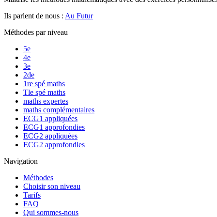
Ils parlent de nous :
Au Futur
Méthodes par niveau
5e
4e
3e
2de
1re spé maths
Tle spé maths
maths expertes
maths complémentaires
ECG1 appliquées
ECG1 approfondies
ECG2 appliquées
ECG2 approfondies
Navigation
Méthodes
Choisir son niveau
Tarifs
FAQ
Qui sommes-nous