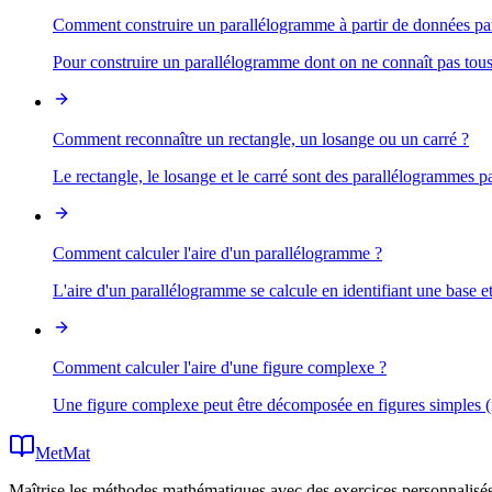
Comment construire un parallélogramme à partir de données part
Pour construire un parallélogramme dont on ne connaît pas tous
Comment reconnaître un rectangle, un losange ou un carré ?
Le rectangle, le losange et le carré sont des parallélogrammes pa
Comment calculer l'aire d'un parallélogramme ?
L'aire d'un parallélogramme se calcule en identifiant une base e
Comment calculer l'aire d'une figure complexe ?
Une figure complexe peut être décomposée en figures simples (re
MetMat
Maîtrise les méthodes mathématiques avec des exercices personnalisés 