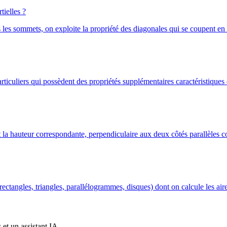
ielles ?
 les sommets, on exploite la propriété des diagonales qui se coupent en
rticuliers qui possèdent des propriétés supplémentaires caractéristiques 
t la hauteur correspondante, perpendiculaire aux deux côtés parallèles co
ctangles, triangles, parallélogrammes, disques) dont on calcule les aire
et un assistant IA.