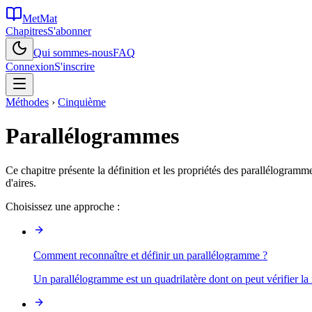
MetMat
Chapitres
S'abonner
Qui sommes-nous
FAQ
Connexion
S'inscrire
Méthodes
›
Cinquième
Parallélogrammes
Ce chapitre présente la définition et les propriétés des parallélogramme
d'aires.
Choisissez une approche :
Comment reconnaître et définir un parallélogramme ?
Un parallélogramme est un quadrilatère dont on peut vérifier la n