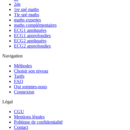
2de
1re spé maths
Tle spé maths
maths expertes
maths complémentaires
ECG1 appliquées
ECG1 approfondies
ECG2 appliquées
ECG2 approfondies
Navigation
Méthodes
Choisir son niveau
Tarifs
FAQ
Qui sommes-nous
Connexion
Légal
CGU
Mentions légales
Politique de confidentialité
Contact