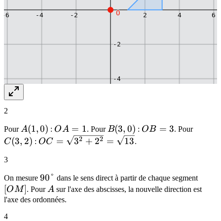
O
-6
-4
-2
2
4
6
-2
-4
2
-6
A(1,0)
(
1
,
0
)
OA
=
1
B(3,0)
(
3
,
0
)
OB
=
3
C(3,2)
Pour
A
:
O
A
. Pour
B
:
O
B
. Pour
=
=
OC =
2
2
(
3
,
2
)
=
3
+
2
=
13
C
:
O
C
.
-8
1
3
\sqrt{3^2+2^2}
3
= \sqrt{13}
90°
90°
[OM]
On mesure
dans le sens direct à partir de chaque segment
[
]
A
O
M
. Pour
A
sur l'axe des abscisses, la nouvelle direction est
l'axe des ordonnées.
4