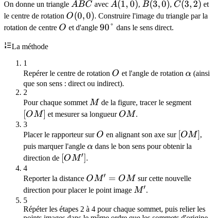
ABC
A(1,0)
(
1
,
0
)
B(3,0)
(
3
,
0
)
C(3,2)
(
3
,
2
)
On donne un triangle
A
B
C
avec
A
,
B
,
C
et
O(0,0)
(
0
,
0
)
le centre de rotation
O
. Construire l'image du triangle par la
O
90°
90°
rotation de centre
O
et d'angle
dans le sens direct.
La méthode
1
O
\alpha
Repérer le centre de rotation
O
et l'angle de rotation
α
(ainsi
que son sens : direct ou indirect).
2
M
[OM]
Pour chaque sommet
M
de la figure, tracer le segment
[
]
OM
O
M
et mesurer sa longueur
O
M
.
3
O
[OM]
[
]
Placer le rapporteur sur
O
en alignant son axe sur
O
M
,
\alpha
puis marquer l'angle
α
dans le bon sens pour obtenir la
′
[OM']
[
]
direction de
O
M
.
4
′
OM'
=
Reporter la distance
O
M
O
M
sur cette nouvelle
′
=
M'
direction pour placer le point image
M
.
OM
5
Répéter les étapes 2 à 4 pour chaque sommet, puis relier les
points images dans le même ordre que les sommets d'origine