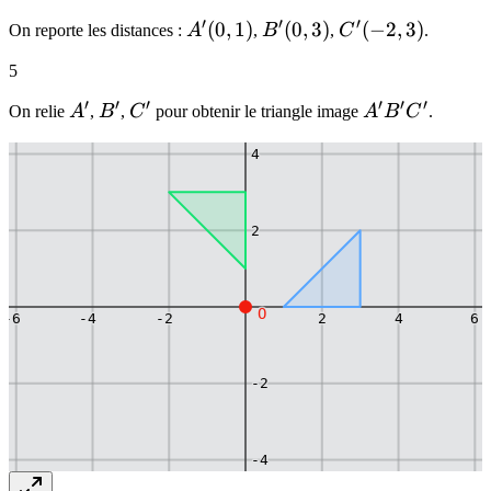
′
′
′
A'(0,1)
(
0
,
1
)
B'(0,3)
(
0
,
3
)
C'(-2,3)
(
−
2
,
3
)
On reporte les distances :
A
,
B
,
C
.
5
6
′
′
′
′
′
′
A'
B'
C'
A'B'C'
On relie
A
,
B
,
C
pour obtenir le triangle image
A
B
C
.
4
2
O
-6
-4
-2
2
4
6
-2
-4