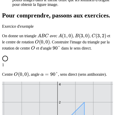
pour obtenir la figure image.
Pour comprendre, passons aux exercices.
Exercice d'exemple
ABC
A(1,0)
(
1
,
0
)
B(3,0)
(
3
,
0
)
C(3,2)
(
3
,
2
)
On donne un triangle
A
B
C
avec
A
,
B
,
C
et
O(0,0)
(
0
,
0
)
le centre de rotation
O
. Construire l'image du triangle par la
O
90°
90°
rotation de centre
O
et d'angle
dans le sens direct.
1
6
O(0,0)
(
0
,
0
)
\alpha
=
90°
Centre
O
, angle
α
, sens direct (sens antihoraire).
= 90°
4
2