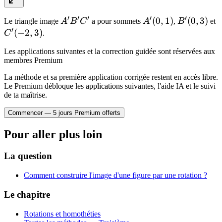
′
′
′
′
′
A'B'C'
A'(0,1)
(
0
,
1
)
B'(0,3)
(
0
,
3
)
C
-6
Le triangle image
A
B
C
a pour sommets
A
,
B
et
′
(
−
2
,
3
)
C
.
Les applications suivantes et la correction guidée sont réservées aux
-8
membres Premium
La méthode et sa première application corrigée restent en accès libre.
Le Premium débloque les applications suivantes, l'aide IA et le suivi
de ta maîtrise.
Commencer — 5 jours Premium offerts
Pour aller plus loin
La question
Comment construire l'image d'une figure par une rotation ?
Le chapitre
Rotations et homothéties