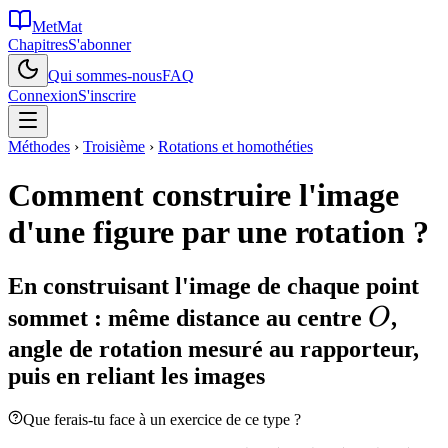
MetMat
Chapitres
S'abonner
Qui sommes-nous
FAQ
Connexion
S'inscrire
Méthodes
›
Troisième
›
Rotations et homothéties
Comment construire l'image
d'une figure par une rotation ?
En construisant l'image de chaque point
O
sommet : même distance au centre
O
,
angle de rotation mesuré au rapporteur,
puis en reliant les images
Que ferais-tu face à un exercice de ce type ?