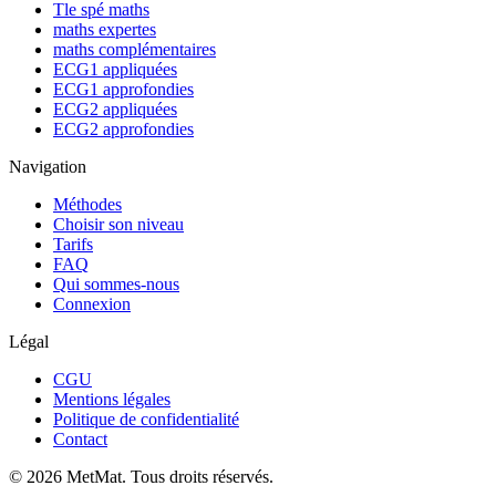
Tle spé maths
maths expertes
maths complémentaires
ECG1 appliquées
ECG1 approfondies
ECG2 appliquées
ECG2 approfondies
Navigation
Méthodes
Choisir son niveau
Tarifs
FAQ
Qui sommes-nous
Connexion
Légal
CGU
Mentions légales
Politique de confidentialité
Contact
©
2026
MetMat. Tous droits réservés.