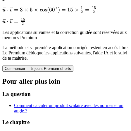
1
15
\vec{u}
⋅
=
3
×
5
×
cos
(
60°
)
=
15
×
=
u
v
.
2
2
\cdot
15
\vec{u}
⋅
=
u
v
\vec{v}
2
\cdot
= 3
Les applications suivantes et la correction guidée sont réservées aux
\vec{v}
\times 5
membres Premium
=
\times
\frac{15}
La méthode et sa première application corrigée restent en accès libre.
\cos(60°)
Le Premium débloque les applications suivantes, l'aide IA et le suivi
{2}
= 15
de ta maîtrise.
\times
Commencer — 5 jours Premium offerts
\frac{1}
{2} =
Pour aller plus loin
\frac{15}
{2}
La question
Comment calculer un produit scalaire avec les normes et un
angle ?
Le chapitre