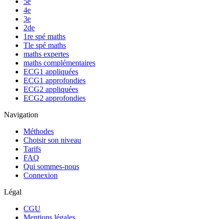
5e
4e
3e
2de
1re spé maths
Tle spé maths
maths expertes
maths complémentaires
ECG1 appliquées
ECG1 approfondies
ECG2 appliquées
ECG2 approfondies
Navigation
Méthodes
Choisir son niveau
Tarifs
FAQ
Qui sommes-nous
Connexion
Légal
CGU
Mentions légales