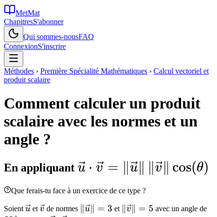
MetMat
Chapitres
S'abonner
Qui sommes-nous
FAQ
Connexion
S'inscrire
Méthodes
›
Première Spécialité Mathématiques
›
Calcul vectoriel et
produit scalaire
Comment calculer un produit
scalaire avec les normes et un
angle ?
\vec{u}
⋅
=
∥
∥
∥
∥
cos
(
)
En appliquant
u
v
u
v
θ
\cdot
Que ferais-tu face à un exercice de ce type ?
\vec{v} =
\vec{u}
\vec{v}
\|\vec{u}\|
∥
∥
=
3
\|\vec{v}\|
∥
∥
=
5
60
Soient
u
et
v
de normes
u
et
v
avec un angle de
\|\vec{u}\|