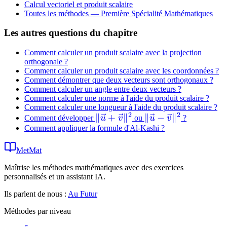
Calcul vectoriel et produit scalaire
Toutes les méthodes —
Première Spécialité Mathématiques
Les autres questions du chapitre
Comment calculer un produit scalaire avec la projection
orthogonale ?
Comment calculer un produit scalaire avec les coordonnées ?
Comment démontrer que deux vecteurs sont orthogonaux ?
Comment calculer un angle entre deux vecteurs ?
Comment calculer une norme à l'aide du produit scalaire ?
Comment calculer une longueur à l'aide du produit scalaire ?
2
2
\|\vec{u}
∥
+
∥
\|\vec{u} -
∥
−
∥
Comment développer
u
v
ou
u
v
?
Comment appliquer la formule d'Al-Kashi ?
+
\vec{v}\|^2
\vec{v}\|^2
MetMat
Maîtrise les méthodes mathématiques avec des exercices
personnalisés et un assistant IA.
Ils parlent de nous :
Au Futur
Méthodes par niveau