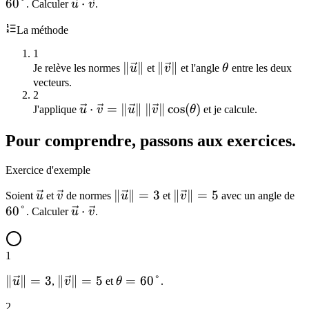
60°
\vec{u}
⋅
= 3
= 5
. Calculer
u
v
.
\,
\cdot
La méthode
\vec{v}
\|\vec{v}\|
1
\cos(\theta)
\|\vec{u}\|
∥
∥
\|\vec{v}\|
∥
∥
\theta
Je relève les normes
u
et
v
et l'angle
θ
entre les deux
vecteurs.
2
\vec{u}
⋅
=
∥
∥
∥
∥
cos
(
)
J'applique
u
v
u
v
θ
et je calcule.
\cdot
Pour comprendre, passons aux exercices.
\vec{v} =
\|\vec{u}\|
Exercice d'exemple
\,
\|\vec{v}\|
\vec{u}
\vec{v}
\|\vec{u}\|
∥
∥
=
3
\|\vec{v}\|
∥
∥
=
5
60
Soient
u
et
v
de normes
u
et
v
avec un angle de
\cos(\theta)
60°
\vec{u}
⋅
= 3
= 5
. Calculer
u
v
.
\cdot
\vec{v}
1
\|\vec{u}\|
∥
∥
=
3
\|\vec{v}\|
∥
∥
=
5
\theta
=
60°
u
,
v
et
θ
.
= 3
= 5
= 60°
2